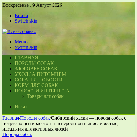
Воскресенье , 9 Август 2026
Войти
Switch skin
Меню
Switch skin
ГЛАВНАЯ
ПОРОДЫ СОБАК
ЗДОРОВЬЕ СОБАК
УХОД ЗА ПИТОМЦЕМ
СОБАЧЬИ НОВОСТИ
КОРМ ДЛЯ СОБАК
НОВОСТИ ИНТЕРНЕТА
Товары для собак
Искать
Главная
/
Породы собак
/
Сибирский хаски — порода собак с
потрясающей красотой и невероятной выносливостью,
идеальная для активных людей
Породы собак