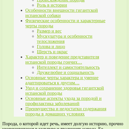
Роль в истории
Особенности внешности гигантской
испанской собаки
Физические особенности и характерные
черты породы
Размер и вес
Мускулатура и особенности
телосложения
Голова и лицо
Шерсть и окрас
Характер и поведение представителя
испанской породы гончих…
Интеллект и самостоятельность
Дружелюбие и социальность
Основные черты характера и умение
адаптироваться к другим…
Уход и сохранение здоровья гигантской
испанской породы
Основные аспекты ухода за породой и
профилактика заболеваний
Преимущества и недостатки содержания
породы в домашних условиях
Порода, о которой идет речь, имеет долгую историю, прочно
укоренившуюся в культуре и традициях народа. Ее