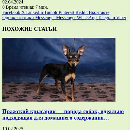
02.04.2024
0
Время чтения: 7 мин.
Facebook
X
LinkedIn
Tumblr
Pinterest
Reddit
Вконтакте
Одноклассники
Messenger
Messenger
WhatsApp
Telegram
Viber
ПОХОЖИЕ СТАТЬИ
Пражский крысарик — порода собак, идеально
подходящая для домашнего содержания…
19.02.2025