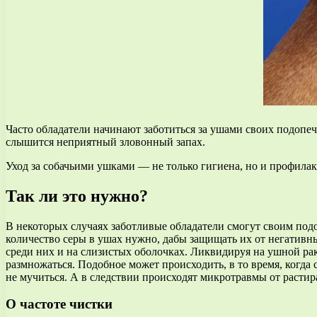
Часто обладатели начинают заботиться за ушами своих подопеч
слышится неприятный зловонный запах.
Уход за собачьими ушками — не только гигиена, но и профилак
Так ли это нужно?
В некоторых случаях заботливые обладатели смогут своим подо
количество серы в ушах нужно, дабы защищать их от негативны
среди них и на слизистых оболочках. Ликвидируя на ушной рак
размножаться. Подобное может происходить, в то время, когда с
не мучиться. А в следствии происходят микротравмы от растир
О частоте чистки