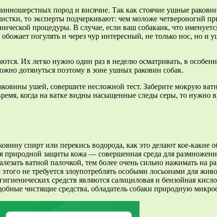
инношерстных пород и висячие. Так как стоячие ушные раковин
чистки, то эксперты подчеркивают: чем моложе четвероногий пр
нической процедуры. В случае, если ваш собакаик, что именуется
а обожает погулять и через чур интересный, не только нос, но и
ются. Их легко нужно один раз в неделю осматривать, в особенн
ожно дотянуться поэтому в зоне ушных раковин собак.
ковины ушей, совершите несложной тест. Заберите мокрую ватну
то время, когда на ватке видны насыщенные следы серы, то нужн
вину спирт или перекись водорода, как это делают кое-какие обл
я природной защиты кожа — совершенная среда для размножения
алезать ватной палочкой, тем более очень сильно нажимать на р
этого не требуется злоупотреблять особыми лосьонами для жив
 гигиенических средств являются салициловая и бензойная кисло
добные чистящие средства, обладатель собаки природную микро