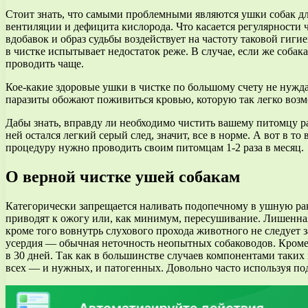
Стоит знать, что самыми проблемными являются ушки собак дл
вентиляции и дефицита кислорода. Что касается регулярности 
вдобавок и образ судьбы воздействует на частоту таковой гигие
в чистке испытывает недостаток реже. В случае, если же собак
проводить чаще.
Кое-какие здоровые ушки в чистке по большому счету не нужда
паразиты обожают поживиться кровью, которую так легко возм
Дабы знать, вправду ли необходимо чистить вашему питомцу ра
ней остался легкий серый след, значит, все в норме. А вот в 
процедуру нужно проводить своим питомцам 1-2 раза в месяц.
О верной чистке ушей собакам
Категорически запрещается наливать подопечному в ушную рако
приводят к ожогу или, как минимум, пересушивание. Лишенна
кроме того вовнутрь слухового прохода животного не следует з
усердия — обычная неточность неопытных собаководов. Кроме 
в 30 дней. Так как в большинстве случаев компонентами таких
всех — и нужных, и патогенных. Довольно часто используя по