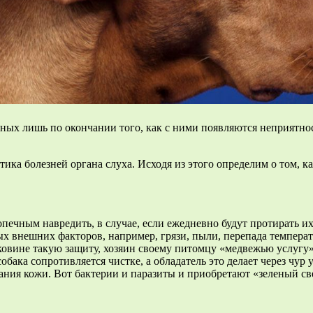
ных лишь по окончании того, как с ними появляются неприятност
тика болезней органа слуха. Исходя из этого определим о том, 
печным навредить, в случае, если ежедневно будут протирать и
х внешних факторов, например, грязи, пыли, перепада температу
овине такую защиту, хозяин своему питомцу «медвежью услугу»,
обака сопротивляется чистке, а обладатель это делает через чур
ания кожи. Вот бактерии и паразиты и приобретают «зеленый све