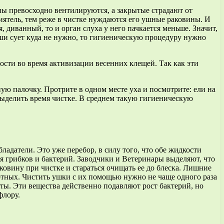
ы превосходно вентилируются, а закрытые страдают от
иятель, тем реже в чистке нуждаются его ушные раковины. И
, диванный, то и орган слуха у него пачкается меньше. Значит,
 уши сует куда не нужно, то гигиеническую процедуру нужно
ости во время активизации весенних клещей. Так как эти
ю палочку. Протрите в одном месте уха и посмотрите: ели на
о выделить время чистке. В среднем такую гигиеническую
адатели. Это уже перебор, в силу того, что обе жидкости
 грибков и бактерий. Заводчики и Ветеринары выделяют, что
аковину при чистке и стараться очищать ее до блеска. Лишние
отных. Чистить ушки с их помощью нужно не чаще одного раза
ты. Эти вещества действенно подавляют рост бактерий, но
флору.