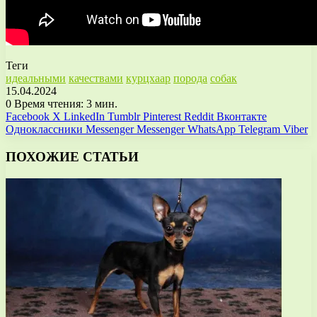
Теги
идеальными
качествами
курцхаар
порода
собак
15.04.2024
0
Время чтения: 3 мин.
Facebook
X
LinkedIn
Tumblr
Pinterest
Reddit
Вконтакте
Одноклассники
Messenger
Messenger
WhatsApp
Telegram
Viber
ПОХОЖИЕ СТАТЬИ