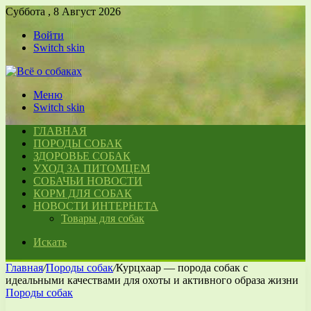
Суббота , 8 Август 2026
Войти
Switch skin
Меню
Switch skin
ГЛАВНАЯ
ПОРОДЫ СОБАК
ЗДОРОВЬЕ СОБАК
УХОД ЗА ПИТОМЦЕМ
СОБАЧЬИ НОВОСТИ
КОРМ ДЛЯ СОБАК
НОВОСТИ ИНТЕРНЕТА
Товары для собак
Искать
Главная
/
Породы собак
/
Курцхаар — порода собак с
идеальными качествами для охоты и активного образа жизни
Породы собак