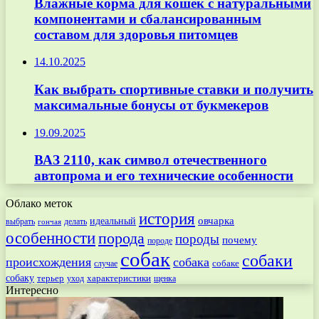
Влажные корма для кошек с натуральными
компонентами и сбалансированным
составом для здоровья питомцев
14.10.2025
Как выбрать спортивные ставки и получить
максимальные бонусы от букмекеров
19.09.2025
ВАЗ 2110, как символ отечественного
автопрома и его технические особенности
Облако меток
история
овчарка
идеальный
выбрать
делать
гончая
особенности
порода
породы
почему
породе
собак
собаки
происхождения
собака
собаке
случае
собаку
терьер
характеристики
щенка
уход
Интересно