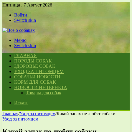
Пятница , 7 Август 2026
Войти
Switch skin
Меню
Switch skin
ГЛАВНАЯ
ПОРОДЫ СОБАК
ЗДОРОВЬЕ СОБАК
УХОД ЗА ПИТОМЦЕМ
СОБАЧЬИ НОВОСТИ
КОРМ ДЛЯ СОБАК
НОВОСТИ ИНТЕРНЕТА
Товары для собак
Искать
Главная
/
Уход за питомцем
/
Какой запах не любят собаки
Уход за питомцем
Какой запах не любят собаки