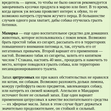
вредитель — щенок, то чтобы не было ожогов рекомендуется
заворачивать кусочки продукта в марлю или бинт. В то время,
когда щенок уж весьма проявляет интерес к обуви, то ее
возможно натереть стручком жгучего перца. В большинстве
случаев одного раза хватает, дабы собака отучилась грызть
ботинки.
Махорка
— еще одно воспитательное средство для домашних
животных, которое использовалось с покон веков. Возможно
брать простой табак из сигарет, рассыпать его в территориях
повышенного внимания питомца и, так, отучать его от
негативных привычек. Второй вариант его применения —
настой. Возможно табак из сигареты, залить его кипятком
числом ? Стакана, настоять 40 мин., процедить и намочить то
место, которое повадился грызть собака, или территорию
несанкционированного туалета.
Запах
цитрусовых
ни при каких обстоятельствах не нравился
ни котам, ни собакам. Возможно разложить дольки лимона,
кожуру грейпфрута около предметов, завлекающих собаку,
или натереть их свежей кожицей. Апельсин и Мандарин
источают более не сильный запах. Еще один вариант
применения цитрусовых в качестве воспитательного средства
— их эфирные масла. Запах в этом случае будет держаться
значительно продолжительнее, он стойкий и сильный.