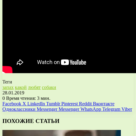
Теги
запах
какой
любят
собаки
28.01.2019
0
Время чтения: 3 мин.
Facebook
X
LinkedIn
Tumblr
Pinterest
Reddit
Вконтакте
Одноклассники
Messenger
Messenger
WhatsApp
Telegram
Viber
ПОХОЖИЕ СТАТЬИ