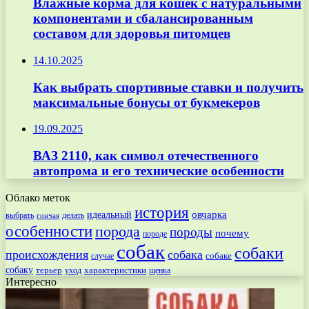
Влажные корма для кошек с натуральными
компонентами и сбалансированным
составом для здоровья питомцев
14.10.2025
Как выбрать спортивные ставки и получить
максимальные бонусы от букмекеров
19.09.2025
ВАЗ 2110, как символ отечественного
автопрома и его технические особенности
Облако меток
история
овчарка
идеальный
выбрать
делать
гончая
особенности
порода
породы
почему
породе
собак
собаки
происхождения
собака
собаке
случае
собаку
терьер
характеристики
щенка
уход
Интересно