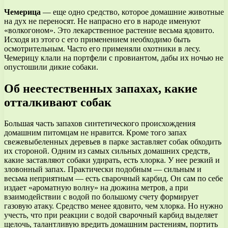
Чемерица
— еще одно средство, которое домашние животные
на дух не переносят. Не напрасно его в народе именуют
«волкогоном». Это лекарственное растение весьма ядовито.
Исходя из этого с его применением необходимо быть
осмотрительным. Часто его применяли охотники в лесу.
Чемерицу клали на портфели с провиантом, дабы их ночью не
опустошили дикие собаки.
Об неестественных запахах, какие
отталкивают собак
Большая часть запахов синтетического происхождения
домашним питомцам не нравится. Кроме того запах
свежевыбеленных деревьев в парке заставляет собак обходить
их стороной. Одним из самых сильных домашних средств,
какие заставляют собаки удирать, есть хлорка. У нее резкий и
зловонный запах. Практически подобным — сильным и
весьма неприятным — есть сварочный карбид. Он сам по себе
издает «ароматную волну» на дюжина метров, а при
взаимодействии с водой по большому счету формирует
газовую атаку. Средство менее ядовито, чем хлорка. Но нужно
учесть, что при реакции с водой сварочный карбид выделяет
щелочь, талантливую вредить домашним растениям, портить