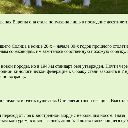
ранах Европы она стала популярна лишь в последние десятилети
его Солнца в конце 20-х – начале 30-х годов прошлого столети
тным собаководам, им захотелось собственную похожую собачку. 
овой породы, но в 1948-м стандарт был утвержден. Почти через
родной кинологической федерацией. Собаку стали заводить в
по возрасту.
оснежная и очень пушистая. Они элегантны и изящны. Высота в 
переход от лба к заостренной морде с небольшим носом. Глаза 
рным контуром, взгляд – ясный, живой. Плотно смыкающиеся гу