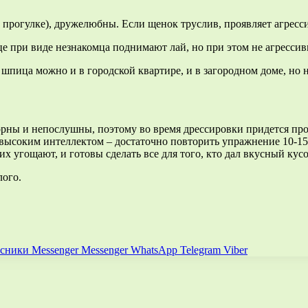
рогулке), дружелюбны. Если щенок труслив, проявляет агрессию
це при виде незнакомца поднимают лай, но при этом не агресси
пица можно и в городской квартире, и в загородном доме, но на
орны и непослушны, поэтому во время дрессировки придется проя
т высоким интеллектом – достаточно повторить упражнение 10-1
х угощают, и готовы сделать все для того, кто дал вкусный кусо
лого.
ссники
Messenger
Messenger
WhatsApp
Telegram
Viber