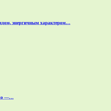
идом, энергичным характером…
йдо —…