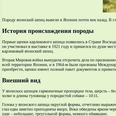
Породу японский шпиц вывели в Японии почти век назад. В ст
История происхождения породы
Первые щенки карликового шпица появились в Стране Восходящ
он участвовал в выставке в 1921 году и пришелся по душе мес
карликовый японский шпиц.
Вторая Мировая война вынудила отсрочить дела по признанию н
всей территории Японии, и в 1964-м были признаны Междуна
приобрести, щенки имеют полный пакет документов и привиты 
Внешний вид
У японских шпицев гармоничные пропорции тела, шерсть – бел
холке и длины туловища у породистой собаки – 10:11.
Голова у японского шпица округлой формы, отчетливо выражен 
глаз едва заметно приподняты вверх. Веки обведены ярким че
уши – небольшие, треугольной формы, немного обмякшие.