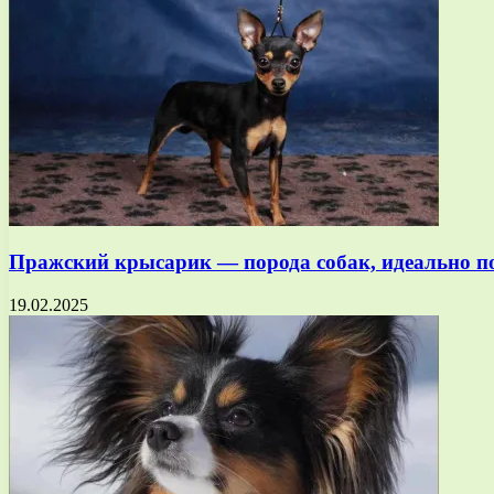
Пражский крысарик — порода собак, идеально 
19.02.2025