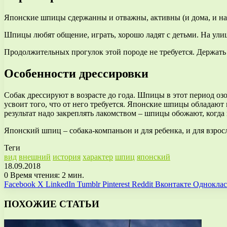
Японские шпицы сдержанны и отважны, активны (и дома, и на п
Шпицы любят общение, играть, хорошо ладят с детьми. На ули
Продолжительных прогулок этой породе не требуется. Держать ш
Особенности дрессировки
Собак дрессируют в возрасте до года. Шпицы в этот период оз
усвоит того, что от него требуется. Японские шпицы обладаю
результат надо закреплять лакомством – шпицы обожают, когда и
Японский шпиц – собака-компаньон и для ребенка, и для взрос
Теги
вид
внешний
история
характер
шпиц
японский
18.09.2018
0
Время чтения: 2 мин.
Facebook
X
LinkedIn
Tumblr
Pinterest
Reddit
Вконтакте
Однокла
ПОХОЖИЕ СТАТЬИ