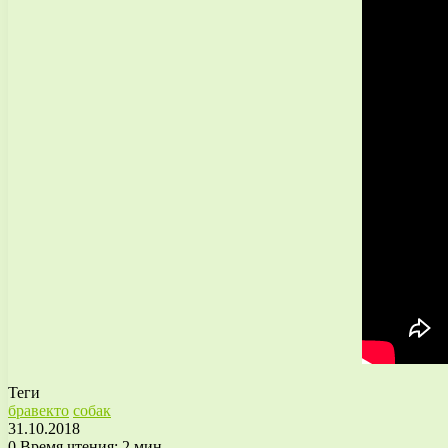
Теги
бравекто
собак
31.10.2018
0
Время чтения: 2 мин.