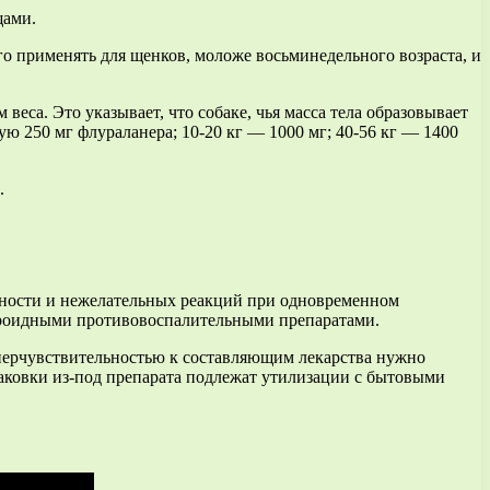
щами.
о применять для щенков, моложе восьминедельного возраста, и
еса. Это указывает, что собаке, чья масса тела образовывает
ую 250 мг флураланера; 10-20 кг — 1000 мг; 40-56 кг — 1400
.
вности и нежелательных реакций при одновременном
ероидными противовоспалительными препаратами.
перчувствительностью к составляющим лекарства нужно
паковки из-под препарата подлежат утилизации с бытовыми