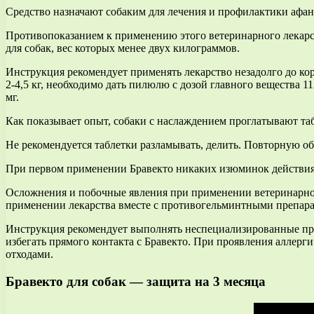
Средство назначают собаким для лечения и профилактики афан
Противопоказанием к применению этого ветеринарного лекарст
для собак, вес которых менее двух килограммов.
Инструкция рекомендует применять лекарство незадолго до корм
2-4,5 кг, необходимо дать пилюлю с дозой главного вещества 1
мг.
Как показывает опыт, собаки с наслаждением проглатывают таб
Не рекомендуется таблетки разламывать, делить. Повторную о
При первом применении Бравекто никаких изюминок действия н
Осложнения и побочные явления при применении ветеринарно
применении лекарства вместе с противогельминтными препар
Инструкция рекомендует выполнять неспециализированные пра
избегать прямого контакта с Бравекто. При проявления аллерг
отходами.
Бравекто для собак — защита на 3 месяца