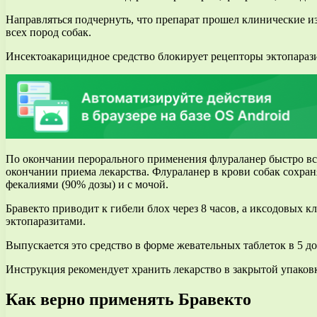
Направляться подчернуть, что препарат прошел клинические из
всех пород собак.
Инсектоакарицидное средство блокирует рецепторы эктопаразит
По окончании перорального применения флураланер быстро всас
окончании приема лекарства. Флураланер в крови собак сохран
фекалиями (90% дозы) и с мочой.
Бравекто приводит к гибели блох через 8 часов, а иксодовых 
эктопаразитами.
Выпускается это средство в форме жевательных таблеток в 5 доз
Инструкция рекомендует хранить лекарство в закрытой упаковке
Как верно применять Бравекто