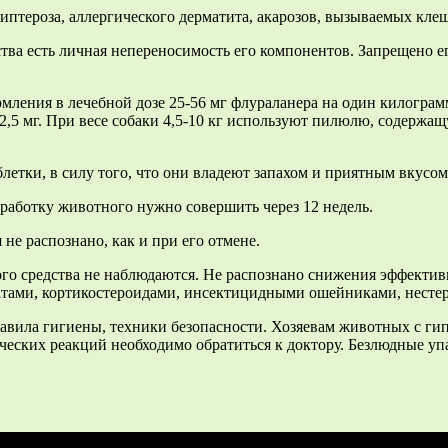
иптероза, аллергического дерматита, акарозов, вызываемых кле
ва есть личная непереносимость его компонентов. Запрещено ег
ления в лечебной дозе 25-56 мг флураланера на один килограмм в
12,5 мг. При весе собаки 4,5-10 кг используют пилюлю, содержащ
летки, в силу того, что они владеют запахом и приятным вкусом
бработку животного нужно совершить через 12 недель.
е распознано, как и при его отмене.
го средства не наблюдаются. Не распознано снижения эффекти
атами, кортикостероидами, инсектицидными ошейниками, нест
вила гигиены, техники безопасности. Хозяевам животных с ги
ических реакций необходимо обратиться к доктору. Безлюдные у