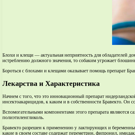
Блохи и клещи — актуальная неприятность для обладателей до
истреблению должного значения, то собаким угрожает блошин
Бороться с блохами и клещами оказывает помощь препарат Бра
Лекарства и Характеристика
Начнем с того, что это инновационный препарат нидерландской
инсектоакарицидов, к каким и в собственности Бравекто. Он со
Вспомогательными компонентами этого препарата являются сахар
полиэтиленгликоль.
Бравекто разрешен к применению у лактирующих и беременных 
какие в своем составе содержат переметрин, фипронил, имида