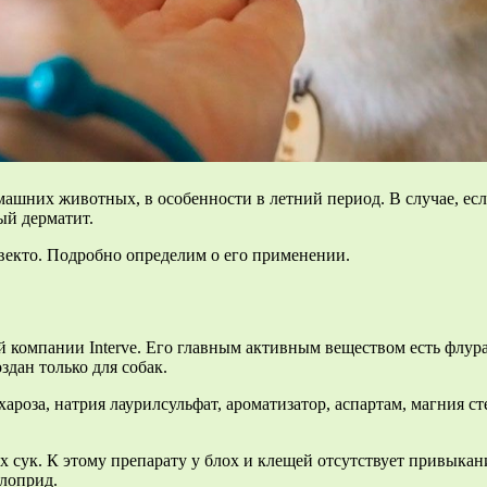
машних животных, в особенности в летний период. В случае, есл
ый дерматит.
векто. Подробно определим о его применении.
 компании Interve. Его главным активным веществом есть флура
здан только для собак.
оза, натрия лаурилсульфат, ароматизатор, аспартам, магния сте
сук. К этому препарату у блох и клещей отсутствует привыкани
клоприд.