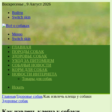
Воскресенье , 9 Август 2026
Войти
Switch skin
Меню
Switch skin
ГЛАВНАЯ
ПОРОДЫ СОБАК
ЗДОРОВЬЕ СОБАК
УХОД ЗА ПИТОМЦЕМ
СОБАЧЬИ НОВОСТИ
КОРМ ДЛЯ СОБАК
НОВОСТИ ИНТЕРНЕТА
Товары для собак
Искать
Главная
/
Здоровье собак
/
Как извлечь клеща у собаки
Здоровье собак
Как извлечь клеща у собаки