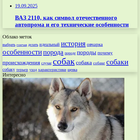
19.09.2025
ВАЗ 2110, как символ отечественного
автопрома и его технические особенности
Облако меток
история
овчарка
идеальный
выбрать
делать
гончая
особенности
порода
породы
почему
породе
собак
собаки
происхождения
собака
собаке
случае
собаку
терьер
характеристики
щенка
уход
Интересно