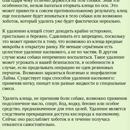
благодаря чему отлично держится на теле собаки. Зная эти
особенности, нельзя пытаться оторвать клеща по оси. Это
может привести к совсем противоположному результату, клещ
еще посильнее будет впиваться в тело собаки или возможно
хоботок, который удалить уже будет фактически нереально.
К удалению клещей стоит доходить крайне осторожно,
пристально и бережно. Сдавливать его запрещено, поскольку
это может привести к тому, что возможно из клеща вредные
микробы в открытую ранку. Не меньше серьёзным есть
целостное удаление насекомого, а не по частям. В другом
случае кожа собаки непременно воспалиться. Такое удаление
может угрожать и вашей безопасности, в особенности в
случае, если проделывать операцию не одев резиновых
перчаток. Возможно заразиться болезнью и энцефалитом
Лайма. Существует пара способов удаления насекомого:
применяя нитку, пинцет или разные жидкости и специальные
смеси.
Удалить клеща, не причиняя боли собаке, возможно применив
подсолнечное масло, спирт, йод, водку, бензин или особое
средство, предназначенное для этих целей. Удаление является
следствием прекращения доступа кислорода к насекомому.
Сейчас оно расслабляет хоботок и в течение получаса
отвалится самостоятельно.