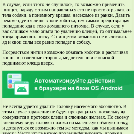
В случае, если этого не случилось, то возможно применить
пинцет, наряду с этим направляться его не просто отрывать от
тела собаки, а понемногу вращая, насекомое из ранки. Давить
рекомендуется лишь в зоне хоботка, тем самым предотвращая
попадание яда в тело домашнего питомца. В случае, если у
вас слишком мало опыта по удалению клещей, то оптимальнее
тогда применять нитку. С пинцетом возможно не вычислить
яд и свои силы все равно попадет в собаку.
Посредством нитки возможно обвязать хоботок и растягивая
концы в различные стороны, медлительно и с опаской
поднимают клеща вверх.
Не всегда удается удалить головку насекомого абсолютно. В
этом случае заражение не будет прекращаться, поскольку яд
содержится в протоках клеща и слюнных железах. По своему
внешнему виду головка похожа на маленькую тёмную точку,
и дотянуться ее возможно тем же методом, как мы вынимаем
занозу. Место укуса нужно продезинфицировать, иголку в