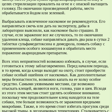
целях стерилизации прокалить на огне и с опаской вытащить
головку. По окончании произведенной работы, место
обрабатывается йодом или зеленкой.
Выбрасывать извлеченное насекомое не рекомендуется. Его
направляться сжечь или дать на экспертизу, дабы в
лаборатории выяснили, как насекомое было страшно. В
случае, если заражение все же случилось, то по окончании
удаления клеща, собаке направляться давать два раза в сутки 2
таблетки сульфамедитоксина и димедрола, помыть собаку с
применением особого зоошампуня и обработать место
поражение акарицидным препаратом.
Всех этих неприятностей возможно избежать, в случае, если
готовиться к этому заблаговременно. Перед началом периода,
в то время, когда клещи выходят на охоту, стоит приобрести
собаке особый ошейник от насекомых. Как дополнительные
меры безопастности, возможно капать на ее холку особое
средство. Самыми уязвимыми местами, где возможно
отыскать клещей, являются ноги, голова, уши и шея. Исходя
из этого этим местам стоит уделять особенное внимание,
поскольку чем продолжительнее клещ находится на теле
собаки, тем больше возможность ее заражения вредными
микробами. Также, в это время стоит избегать прогулок среди
высокой травы, в лесопарковых территориях. Сталкиваетесь с