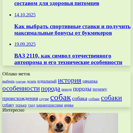
составом для здоровья питомцев
14.10.2025
Как выбрать спортивные ставки и получить
максимальные бонусы от букмекеров
19.09.2025
ВАЗ 2110, как символ отечественного
автопрома и его технические особенности
Облако меток
история
овчарка
идеальный
выбрать
делать
гончая
особенности
порода
породы
почему
породе
собак
собаки
происхождения
собака
собаке
случае
собаку
терьер
характеристики
щенка
уход
Интересно