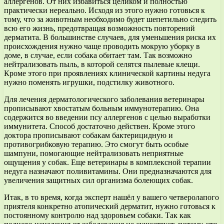
аллергенов. От них избавиться целиком и полностью
практически нереально. Исходя из этого нужно готовься к
тому, что за животным необходимо будет шепетильно следить
всю его жизнь, предотвращая возможность повторений
дерматита. В большинстве случаев, для уменьшения риска их
происхождения нужно чаще проводить мокрую уборку в
доме, в случае, если собака обитает там. Так возможно
нейтрализовать пыль, в которой селятся пылевые клещи.
Кроме этого при проявлениях клинической картины недуга
нужно поменять игрушки, подстилку животного.
Для лечения дерматологического заболевания ветеринары
прописывают хвостатым больным иммунотерапию. Она
содержится во введении псу аллергенов с целью выработки
иммунитета. Способ достаточно действен. Кроме этого
доктора прописывают собакам бактерицидную и
противогрибковую терапию. Это смогут быть особые
шампуни, помогающие нейтрализовать неприятные
ощущения у собак. Еще ветеринары в комплексной терапии
недуга назначают поливитамины. Они предназначаются для
увеличения защитных сил организма болеющих собак.
Итак, в то время, когда эксперт нашёл у вашего четверолапого
приятеля конкретно атопический дерматит, нужно готовься к
постоянному контролю над здоровьем собаки. Так как