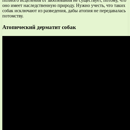
полного исцеления от заболевания не существует, потому, что
оно имеет наследственную природу. Нужно учесть, что таких
собак исключают из разведения, дабы атопия не передавалась
потомству.
Атопический дерматит собак