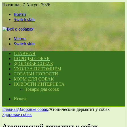
Пятница , 7 Август 2026
Войти
Switch skin
Меню
Switch skin
ГЛАВНАЯ
ПОРОДЫ СОБАК
ЗДОРОВЬЕ СОБАК
УХОД ЗА ПИТОМЦЕМ
СОБАЧЬИ НОВОСТИ
КОРМ ДЛЯ СОБАК
НОВОСТИ ИНТЕРНЕТА
Товары для собак
Искать
Главная
/
Здоровье собак
/
Атопический дерматит у собак
Здоровье собак
Атопический дерматит у собак