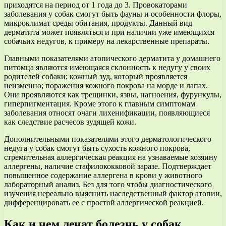
приходятся на период от 1 года до 3. Провокаторами
заболевания у собак смогут быть фауны и особенности флоры,
микроклимат среды обитания, продукты. Данный вид
дерматита может появляться и при наличии уже имеющихся
собачьих недугов, к примеру на лекарственные препараты.
Главными показателями атопического дерматита у домашнего
питомца являются имеющаяся склонность к недугу у своих
родителей собаки; кожный зуд, который проявляется
неизменно; поражения кожного покрова на морде и лапах.
Они проявляются как трещинки, язвы, нагноения, фурункулы,
гиперпигментация. Кроме этого к главным симптомам
заболевания относят очаги лихенификации, появляющиеся
как следствие расчесов зудящей кожи.
Дополнительными показателями этого дерматологического
недуга у собак смогут быть сухость кожного покрова,
стремительная аллергическая реакция на узнаваемые хозяину
аллергены, наличие стафилококковой заразе. Подтверждает
повышенное содержание аллергена в крови у животного
лабораторный анализ. Без для того чтобы диагностического
изучения нереально выяснить наследственный фактор атопии,
дифференцировать ее с простой аллергической реакцией.
Как и чем лечат болезнь у собак