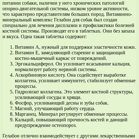
питании собаки, наличии у него хронических патологий
опорно-двигательной системы, низком уровне активности,
что характерно представителям больших пород. Витаминно-
минеральный комплекс Гелабон для собак был создан
специально для лечения дисплазии и профилактики болезней
костной системы. Производят его в таблетках. Они без запаха
и вкуса. Одна такая таблетка содержит:
Витамин A, нужный для поддержки эластичности кожи.
Витамин E, замедляющий старение и защищающий
костно-мышечный каркас от повреждений.
Эргокальциферол. Он усиливает всасывание кальция,
нормализует работу нервной системы.
Аскорбиновую кислоту. Она содействует выработке
коллагена, усиливает иммунитет, стабилизует обменные
процессы.
Гидролизат коллагена. Это элемент костной структуры,
усиливающий сосуды и хрящи.
Фосфор, усиливающий десны и зубы собак.
Магний, улучшающий работу сердца.
Марганец. Минерал регулирует обменные процессы.
Кальций, повышающий прочность костей и дающий
предупреждение остеопороз.
Гелабон отлично взаимодействует с другими лекарственными