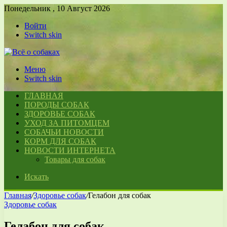
Понедельник , 10 Август 2026
Войти
Switch skin
Меню
Switch skin
ГЛАВНАЯ
ПОРОДЫ СОБАК
ЗДОРОВЬЕ СОБАК
УХОД ЗА ПИТОМЦЕМ
СОБАЧЬИ НОВОСТИ
КОРМ ДЛЯ СОБАК
НОВОСТИ ИНТЕРНЕТА
Товары для собак
Искать
Главная
/
Здоровье собак
/
Гелабон для собак
Здоровье собак
Гелабон для собак