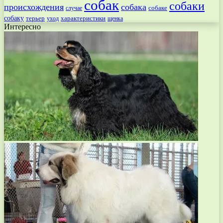
собак
собаки
происхождения
собака
собаке
случае
собаку
терьер
характеристики
щенка
уход
Интересно