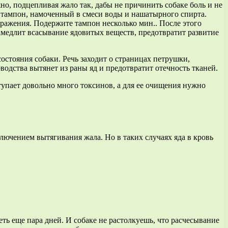
но, подцепливая жало так, дабы не причинить собаке боль и не
 тампон, намоченный в смеси воды и нашатырного спирта.
оражения. Подержите тампон несколько мин.. После этого
замедлит всасывание ядовитых веществ, предотвратит развитие
стояния собаки. Речь заходит о страницах петрушки,
дства вытянет из раны яд и предотвратит отечность тканей.
ступает довольно много токсинов, а для ее очищения нужно
ючением вытягивания жала. Но в таких случаях яда в кровь
еть еще пара дней. И собаке не растолкуешь, что расчесывание