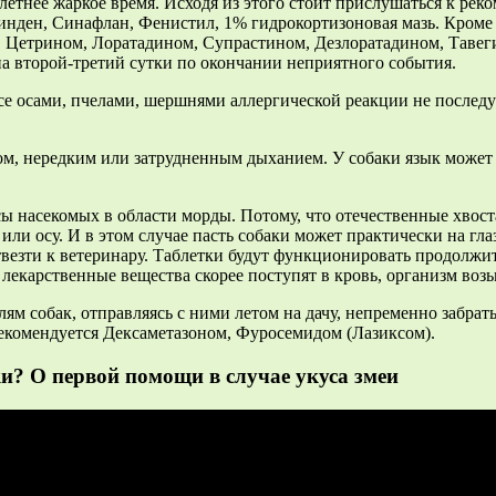
 летнее жаркое время. Исходя из этого стоит прислушаться к ре
ринден, Синафлан, Фенистил, 1% гидрокортизоновая мазь. Кром
, Цетрином, Лоратадином, Супрастином, Дезлоратадином, Тавеги
на второй-третий сутки по окончании неприятного события.
се осами, пчелами, шершнями аллергической реакции не последу
еком, нередким или затрудненным дыханием. У собаки язык може
ы насекомых в области морды. Потому, что отечественные хвост
ли осу. И в этом случае пасть собаки может практически на глаз
везти к ветеринару. Таблетки будут функционировать продолжите
лекарственные вещества скорее поступят в кровь, организм возь
ям собак, отправляясь с ними летом на дачу, непременно забрат
екомендуется Дексаметазоном, Фуросемидом (Лазиксом).
и? О первой помощи в случае укуса змеи