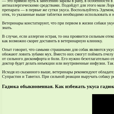
— это прямой путь к занесению заразы в рану, в особенности в
антиаллергическими средствами. Подойдут для этого мази Ло
препарата — в первые же сутки укуса. Воспользуйтесь Эдемом
отек, то указанные выше таблетки необходимо использовать и 
Ветеринары констатируют, что при первом в жизни собаки уку
знать.
В случае, если аллергия острая, то она проявится сильным от
как возможно скорее доставить в ветеринарную клинику.
Опыт говорит, что самыми страшными для собак являются укус
обожают ловить зубами мух. Вместо них смогут поймать пчелу и
от сильного дискомфорта и боли. Его нужно безотлагательно от
доктор будет делать инъекции или внутривенные инфузии. Так 
Исходя из сказанного выше, ветеринары рекомендуют обладател
Супрастин и Тавегил. При сильной реакции выручать собаку р
Гадюка обыкновенная. Как избежать укуса гадюк