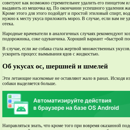
советуют как возможно стремительнее удалить его пинцетом ил
выдавить из мешочка яд. По окончании успешного удаления жа
Кроме этого для этого подойдет и простой этиловый спирт, во
нужно к месту укуса приложить мороз. В случае, если вам не у
отека.
Народные врачеватели в аналогичных случаях рекомендуют хоз
подорожника, соке одуванчика. Хороший вариант «быстрой пом
В случае, если же собака стала жертвой множественных укусов
ускорить процесс вымывания ядов с жидкостью.
Об укусах ос, шершней и шмелей
Эти летающие насекомые не оставляют жало в ранах. Исходя и
собаки выделяется больше.
Направляться знать, что кроме того при вовремя оказанной под