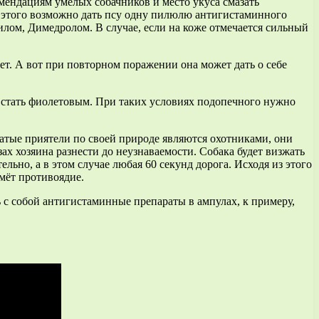
комендациям умелых собачников и место укуса смазать
е этого возможно дать псу одну пилюлю антигистаминного
лом, Димедролом. В случае, если на коже отмечается сильный
ет. А вот при повторном поражении она может дать о себе
т стать фиолетовым. При таких условиях подопечного нужно
атые приятели по своей природе являются охотниками, они
ах хозяина разнести до неузнаваемости. Собака будет визжать
льно, а в этом случае любая 60 секунд дорога. Исходя из этого
мёт противоядие.
ь с собой антигистаминные препараты в ампулах, к примеру,