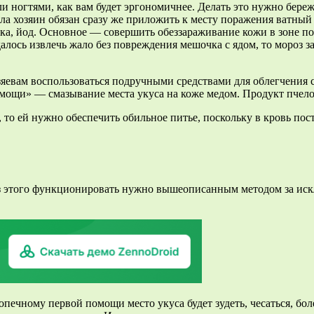
и ногтями, как вам будет эргономичнее. Делать это нужно береж
ла хозяин обязан сразу же приложить к месту поражения ватный
дка, йод. Основное — совершить обеззараживание кожи в зоне п
далось извлечь жало без повреждения мешочка с ядом, то мороз 
яевам воспользоваться подручными средствами для облегчения со
ощи» — смазывание места укуса на коже медом. Продукт пчелово
, то ей нужно обеспечить обильное питье, поскольку в кровь по
з этого функционировать нужно вышеописанным методом за искл
опечному первой помощи место укуса будет зудеть, чесаться, бол