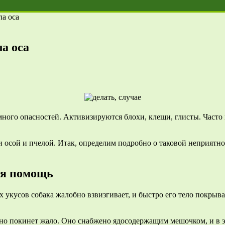
ла оса
ла оса
ного опасностей. Активизируются блохи, клещи, глисты. Часто к
и осой и пчелой. Итак, определим подробно о таковой неприятн
ая помощь
х укусов собака жалобно взвизгивает, и быстро его тело покры
нно покинет жало. Оно снабжено ядосодержащим мешочком, и в э