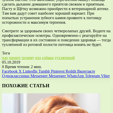
сделать дыхание домашнего приятеля свежим и приятным.
Пасту и Щётку возможно приобрести в ветеринарной аптеке.
Там вам дадут совет наиболее хороший вариант. При
попытках устранения зубного камня проявите к питомцу
осторожности и максимум терпения.
Смотрите за здоровьем своих четверолапых друзей. Водите на
профилактические осмотры. Одновременно с реагируйте на
трансформации в их состоянии и поведении здоровья — тогда
тухлятиной из ротовой полости питомца вонять не будет.
Теги
изо
пахнет
почему
рта
собаки
тухлятиной
05.10.2019
0
Время чтения: 2 мин.
Facebook
X
LinkedIn
Tumblr
Pinterest
Reddit
Вконтакте
Одноклассники
Messenger
Messenger
WhatsApp
Telegram
Viber
ПОХОЖИЕ СТАТЬИ