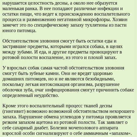
нарушается целостность десны, а около нее образуется
маленькая ранка. В нее попадают различные инфекции и
остатки пищи, что ведет к происхождению воспалительного
процесса и размножению негативной микрофлоры. Хозяин
замечет это по специфическому запаху тухлятины из пасти
юного питомца.
Обстоятельством зловония смогут быть остатки еды и
застрявшие предметы, которыми игрался собака, в щелях
между зубами. И еда, и другие предметы провоцируют в
ротовой полости воспаление, из этого и плохой запах.
У взрослых собак самая частой обстоятельством зловония
смогут быть зубные камни. Они не вредят здоровью
домашних питомцев, но и не являются безобидными,
поскольку легкая интоксикация организма, разрушение
оболочки зуба, очаг инфицирования смогут причинить собаке
определенный неудобство.
Кроме этого воспалительный процесс тканей десны
(гингивит) возможно возможной обстоятельством нехорошего
запаха. Нарушение обмена углеводов у питомца проявляется
резким запахом ацетона из ротовой полости. Так заявляет о
себе сахарный диабет. Болезни мочеполового аппарата
взрослой особи сигнализируют о себе аммиачным «запахом».