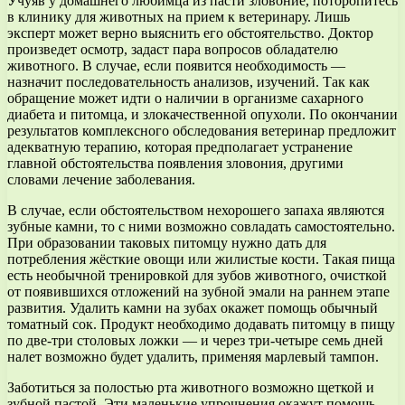
Учуяв у домашнего любимца из пасти зловоние, поторопитесь
в клинику для животных на прием к ветеринару. Лишь
эксперт может верно выяснить его обстоятельство. Доктор
произведет осмотр, задаст пара вопросов обладателю
животного. В случае, если появится необходимость —
назначит последовательность анализов, изучений. Так как
обращение может идти о наличии в организме сахарного
диабета и питомца, и злокачественной опухоли. По окончании
результатов комплексного обследования ветеринар предложит
адекватную терапию, которая предполагает устранение
главной обстоятельства появления зловония, другими
словами лечение заболевания.
В случае, если обстоятельством нехорошего запаха являются
зубные камни, то с ними возможно совладать самостоятельно.
При образовании таковых питомцу нужно дать для
потребления жёсткие овощи или жилистые кости. Такая пища
есть необычной тренировкой для зубов животного, очисткой
от появившихся отложений на зубной эмали на раннем этапе
развития. Удалить камни на зубах окажет помощь обычный
томатный сок. Продукт необходимо додавать питомцу в пищу
по две-три столовых ложки — и через три-четыре семь дней
налет возможно будет удалить, применяя марлевый тампон.
Заботиться за полостью рта животного возможно щеткой и
зубной пастой. Эти маленькие упрочнения окажут помощь