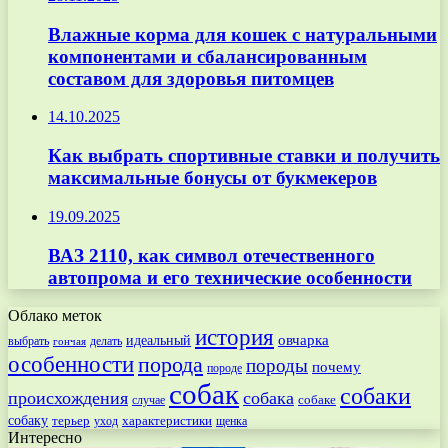
Влажные корма для кошек с натуральными
компонентами и сбалансированным
составом для здоровья питомцев
14.10.2025
Как выбрать спортивные ставки и получить
максимальные бонусы от букмекеров
19.09.2025
ВАЗ 2110, как символ отечественного
автопрома и его технические особенности
Облако меток
история
овчарка
идеальный
выбрать
делать
гончая
особенности
порода
породы
почему
породе
собак
собаки
происхождения
собака
собаке
случае
собаку
терьер
характеристики
щенка
уход
Интересно