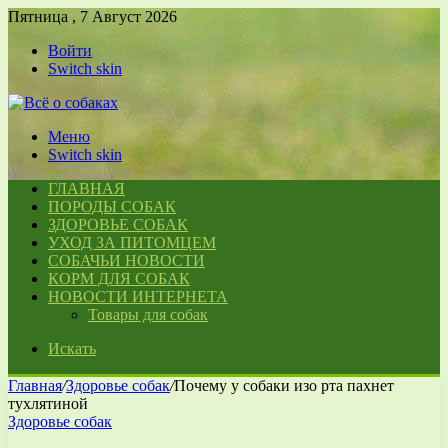
Пятница , 7 Август 2026
Войти
Switch skin
Меню
Switch skin
ГЛАВНАЯ
ПОРОДЫ СОБАК
ЗДОРОВЬЕ СОБАК
УХОД ЗА ПИТОМЦЕМ
СОБАЧЬИ НОВОСТИ
КОРМ ДЛЯ СОБАК
НОВОСТИ ИНТЕРНЕТА
Товары для собак
Искать
Главная
/
Здоровье собак
/
Почему у собаки изо рта пахнет
тухлятиной
Здоровье собак