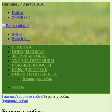
Пятница , 7 Август 2026
Войти
Switch skin
Меню
Switch skin
ГЛАВНАЯ
ПОРОДЫ СОБАК
ЗДОРОВЬЕ СОБАК
УХОД ЗА ПИТОМЦЕМ
СОБАЧЬИ НОВОСТИ
КОРМ ДЛЯ СОБАК
НОВОСТИ ИНТЕРНЕТА
Товары для собак
Искать
Главная
/
Здоровье собак
/
Бурсит у собак
Здоровье собак
Бурсит у собак