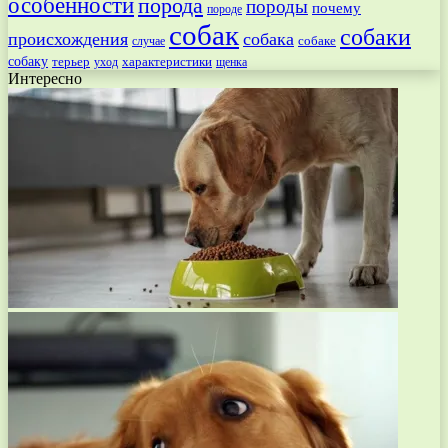
особенности
порода
породы
почему
породе
собак
собаки
происхождения
собака
собаке
случае
собаку
терьер
характеристики
щенка
уход
Интересно