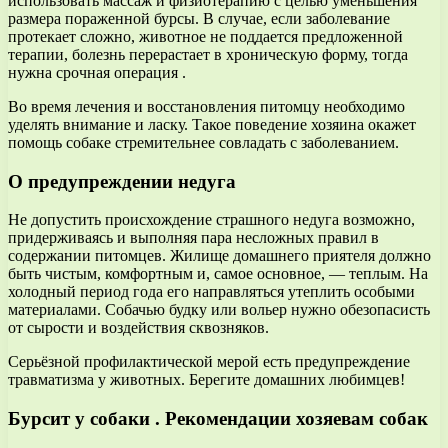
использовать массаж и физиотерапию с целью уменьшения
размера пораженной бурсы. В случае, если заболевание
протекает сложно, животное не поддается предложенной
терапии, болезнь перерастает в хроническую форму, тогда
нужна срочная операция .
Во время лечения и восстановления питомцу необходимо
уделять внимание и ласку. Такое поведение хозяина окажет
помощь собаке стремительнее совладать с заболеванием.
О предупреждении недуга
Не допустить происхождение страшного недуга возможно,
придерживаясь и выполняя пара несложных правил в
содержании питомцев. Жилище домашнего приятеля должно
быть чистым, комфортным и, самое основное, — теплым. На
холодный период года его направляться утеплить особыми
материалами. Собачью будку или вольер нужно обезопасисть
от сырости и воздействия сквозняков.
Серьёзной профилактической мерой есть предупреждение
травматизма у животных. Берегите домашних любимцев!
Бурсит у собаки . Рекомендации хозяевам собак