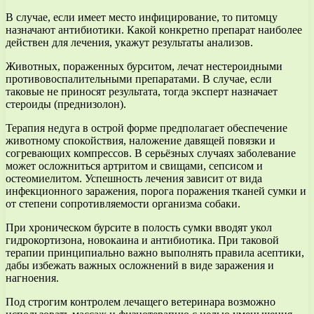
В случае, если имеет место инфицирование, то питомцу
назначают антибиотики. Какой конкретно препарат наиболее
действен для лечения, укажут результаты анализов.
Животных, пораженных бурситом, лечат нестероидными
противовоспалительными препаратами. В случае, если
таковые не приносят результата, тогда эксперт назначает
стероиды (преднизолон).
Терапия недуга в острой форме предполагает обеспечение
животному спокойствия, наложение давящей повязки и
согревающих компрессов. В серьёзных случаях заболевание
может осложниться артритом и свищами, сепсисом и
остеомиелитом. Успешность лечения зависит от вида
инфекционного заражения, порога поражения тканей сумки и
от степени сопротивляемости организма собаки.
При хроническом бурсите в полость сумки вводят укол
гидрокортизона, новокаина и антибиотика. При таковой
терапии принципиально важно выполнять правила асептики,
дабы избежать важных осложнений в виде заражения и
нагноения.
Под строгим контролем лечащего ветеринара возможно