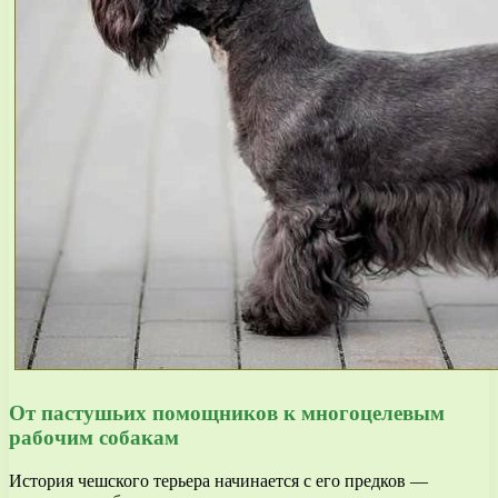
От пастушьих помощников к многоцелевым
рабочим собакам
История чешского терьера начинается с его предков —