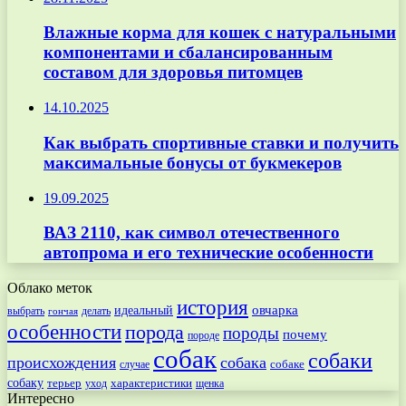
Влажные корма для кошек с натуральными
компонентами и сбалансированным
составом для здоровья питомцев
14.10.2025
Как выбрать спортивные ставки и получить
максимальные бонусы от букмекеров
19.09.2025
ВАЗ 2110, как символ отечественного
автопрома и его технические особенности
Облако меток
история
овчарка
идеальный
выбрать
делать
гончая
особенности
порода
породы
почему
породе
собак
собаки
происхождения
собака
собаке
случае
собаку
терьер
характеристики
щенка
уход
Интересно