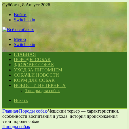
Суббота , 8 Август 2026
Войти
Switch skin
Меню
Switch skin
ГЛАВНАЯ
ПОРОДЫ СОБАК
ЗДОРОВЬЕ СОБАК
УХОД ЗА ПИТОМЦЕМ
СОБАЧЬИ НОВОСТИ
КОРМ ДЛЯ СОБАК
НОВОСТИ ИНТЕРНЕТА
Товары для собак
Искать
Главная
/
Породы собак
/
Чешский терьер — характеристики,
особенности воспитания и ухода, история происхождения
этой породы собак
Породы собак