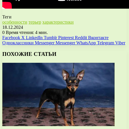
Теги
особенности
терьер
характеристики
18.12.2024
0
Время чтения: 4 мин.
Facebook
X
LinkedIn
Tumblr
Pinterest
Reddit
Вконтакте
Одноклассники
Messenger
Messenger
WhatsApp
Telegram
Viber
ПОХОЖИЕ СТАТЬИ