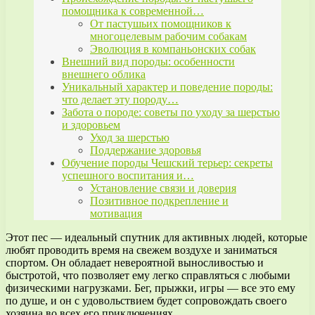
помощника к современной…
От пастушьих помощников к
многоцелевым рабочим собакам
Эволюция в компаньонских собак
Внешний вид породы: особенности
внешнего облика
Уникальный характер и поведение породы:
что делает эту породу…
Забота о породе: советы по уходу за шерстью
и здоровьем
Уход за шерстью
Поддержание здоровья
Обучение породы Чешский терьер: секреты
успешного воспитания и…
Установление связи и доверия
Позитивное подкрепление и
мотивация
Этот пес — идеальный спутник для активных людей, которые
любят проводить время на свежем воздухе и заниматься
спортом. Он обладает невероятной выносливостью и
быстротой, что позволяет ему легко справляться с любыми
физическими нагрузками. Бег, прыжки, игры — все это ему
по душе, и он с удовольствием будет сопровождать своего
хозяина во всех его приключениях.