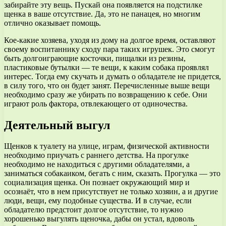
забирайте эту вещь. Пускай она появляется на подстилке
щенка в ваше отсутствие. Да, это не панацея, но многим
отлично оказывает помощь.
Кое-какие хозяева, уходя из дому на долгое время, оставляют
своему воспитаннику сходу пара таких игрушек. Это смогут
быть долгоиграющие косточки, пищалки из резины,
пластиковые бутылки — те вещи, к каким собака проявлял
интерес. Тогда ему скучать и думать о обладателе не придется,
в силу того, что он будет занят. Перечисленные выше вещи
необходимо сразу же убирать по возвращению к себе. Они
играют роль фактора, отвлекающего от одиночества.
Деятельный выгул
Щенков к туалету на улице, играм, физической активности
необходимо приучать с раннего детства. На прогулке
необходимо не находиться с другими обладателями, а
заниматься собакаиком, бегать с ним, сказать. Прогулка — это
социализация щенка. Он познает окружающий мир и
осознаёт, что в нем присутствует не только хозяин, а и другие
люди, вещи, ему подобные существа. И в случае, если
обладателю предстоит долгое отсутствие, то нужно
хорошенько выгулять щеночка, дабы он устал, вдоволь