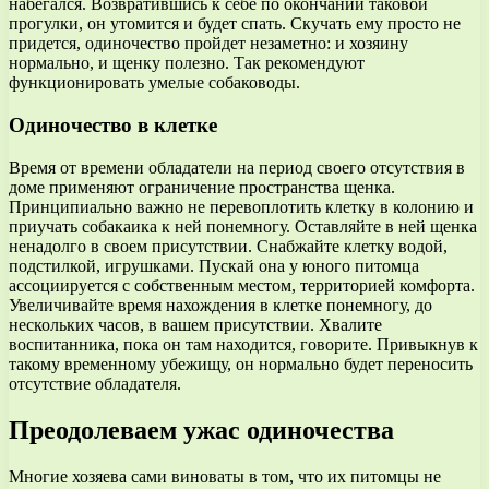
набегался. Возвратившись к себе по окончании таковой
прогулки, он утомится и будет спать. Скучать ему просто не
придется, одиночество пройдет незаметно: и хозяину
нормально, и щенку полезно. Так рекомендуют
функционировать умелые собаководы.
Одиночество в клетке
Время от времени обладатели на период своего отсутствия в
доме применяют ограничение пространства щенка.
Принципиально важно не перевоплотить клетку в колонию и
приучать собакаика к ней понемногу. Оставляйте в ней щенка
ненадолго в своем присутствии. Снабжайте клетку водой,
подстилкой, игрушками. Пускай она у юного питомца
ассоциируется с собственным местом, территорией комфорта.
Увеличивайте время нахождения в клетке понемногу, до
нескольких часов, в вашем присутствии. Хвалите
воспитанника, пока он там находится, говорите. Привыкнув к
такому временному убежищу, он нормально будет переносить
отсутствие обладателя.
Преодолеваем ужас одиночества
Многие хозяева сами виноваты в том, что их питомцы не