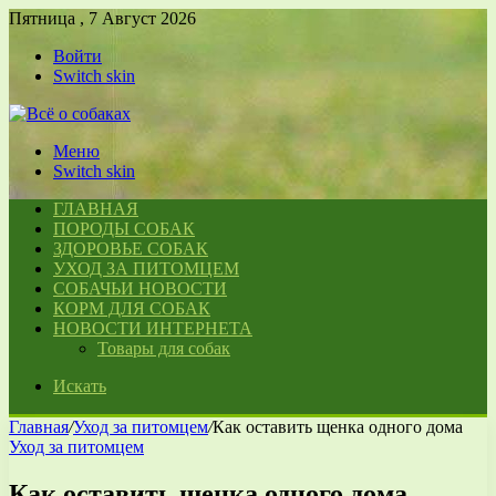
Пятница , 7 Август 2026
Войти
Switch skin
Меню
Switch skin
ГЛАВНАЯ
ПОРОДЫ СОБАК
ЗДОРОВЬЕ СОБАК
УХОД ЗА ПИТОМЦЕМ
СОБАЧЬИ НОВОСТИ
КОРМ ДЛЯ СОБАК
НОВОСТИ ИНТЕРНЕТА
Товары для собак
Искать
Главная
/
Уход за питомцем
/
Как оставить щенка одного дома
Уход за питомцем
Как оставить щенка одного дома