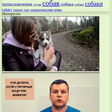
собак
собаки
происхождения
собака
собаке
случае
собаку
терьер
характеристики
щенка
уход
Интересно