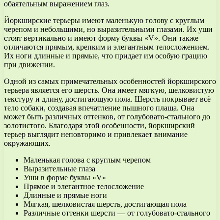
обаятельным выражением глаз.
Йоркширские терьеры имеют маленькую голову с круглым
черепом и небольшими, но выразительными глазами. Их уши
стоят вертикально и имеют форму буквы «V». Они также
отличаются прямым, крепким и элегантным телосложением.
Их ноги длинные и прямые, что придает им особую грацию
при движении.
Одной из самых примечательных особенностей йоркширского
терьера является его шерсть. Она имеет мягкую, шелковистую
текстуру и длину, достигающую пола. Шерсть покрывает всё
тело собаки, создавая впечатление пышного плаща. Она
может быть различных оттенков, от голубовато-стального до
золотистого. Благодаря этой особенности, йоркширский
терьер выглядит неповторимо и привлекает внимание
окружающих.
Маленькая голова с круглым черепом
Выразительные глаза
Уши в форме буквы «V»
Прямое и элегантное телосложение
Длинные и прямые ноги
Мягкая, шелковистая шерсть, достигающая пола
Различные оттенки шерсти — от голубовато-стального