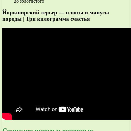
до золотистого
Йоркширский терьер — плюсы и минусы
породы | Три килограмма счастья
Стандарт породы: основные