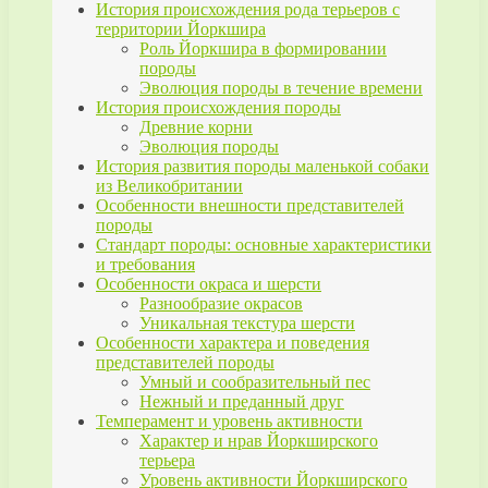
История происхождения рода терьеров с
территории Йоркшира
Роль Йоркшира в формировании
породы
Эволюция породы в течение времени
История происхождения породы
Древние корни
Эволюция породы
История развития породы маленькой собаки
из Великобритании
Особенности внешности представителей
породы
Стандарт породы: основные характеристики
и требования
Особенности окраса и шерсти
Разнообразие окрасов
Уникальная текстура шерсти
Особенности характера и поведения
представителей породы
Умный и сообразительный пес
Нежный и преданный друг
Темперамент и уровень активности
Характер и нрав Йоркширского
терьера
Уровень активности Йоркширского