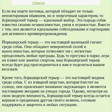
терьера
Если вы ищете питомца, который обладает не только
неповторимым обаянием, но и энергичным характером, то
йоркширский терьер — идеальный выбор. Эта порода собак
известна своими независимостью, умом и игривостью. Вместе
с тем, они являются идеальными собеседниками и партнерами
для активного времяпрепровождения.
Йоркширский терьер — это настоящий маленький гигант
среди собак. Они обладают невероятной силой и
выносливостью, которые позволяют им с легкостью
преодолевать любые преграды. Будь то прогулка в парке, игра
на пляже или занятие спортом, ваш йоркширский терьер
всегда будет рад присоединиться к вам и поделиться вашим
весельем.
Кроме того, йоркширский терьер — это настоящий модник
среди собак. С их изящной шерстью, которая блестит на
солнце, они привлекают внимание окружающих и являются
настоящими звездами на улицах города. Однако, несмотря на
свою модную внешность, йоркширский терьер всегда остается
верным и преданным другом своего хозяина, готовым
поддержать и защитить в любых ситуациях.