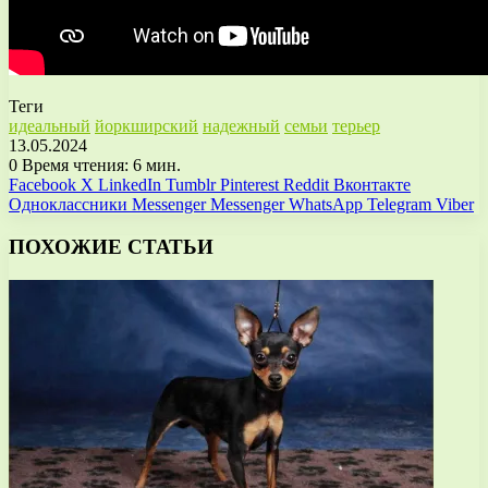
Теги
идеальный
йоркширский
надежный
семьи
терьер
13.05.2024
0
Время чтения: 6 мин.
Facebook
X
LinkedIn
Tumblr
Pinterest
Reddit
Вконтакте
Одноклассники
Messenger
Messenger
WhatsApp
Telegram
Viber
ПОХОЖИЕ СТАТЬИ