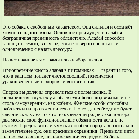
Это собака с свободным характером. Она сильная и осознаёт
хозяина с одного взора. Основное преимущество алабая —
безграничная преданность обладателю. Алабай способен
защищать семью, в случае, если его верно воспитать и
одновременно с начать дрессуру.
Но все начинается с грамотного выбора щенка.
Приобретение юного алабая в питомниках — гарантия того,
что в ваш дом попадет чистопородный, психически
уравновешенный и здоровый воспитанник.
Сперва вы должны определиться с полом щенка. В
большинстве случаев у алабаев суки более подвижные и не
столь самоуверенны, как кобели. Женские особи способны
работать и на протяжении течки. Но тогда необходимо будет
сделать скидку на то, что по окончании родов сука полтора-
два месяца свои функциональные обязанности делать не
сможет. Представители мужских особей породы значительно
замечательнее сук, они красивые охранники. Привыкли идти
напролом в охране, не подмечая ничего рядом. Кобель