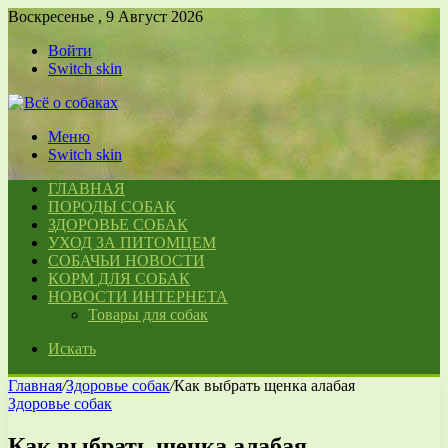
Воскресенье , 9 Август 2026
Войти
Switch skin
Меню
Switch skin
ГЛАВНАЯ
ПОРОДЫ СОБАК
ЗДОРОВЬЕ СОБАК
УХОД ЗА ПИТОМЦЕМ
СОБАЧЬИ НОВОСТИ
КОРМ ДЛЯ СОБАК
НОВОСТИ ИНТЕРНЕТА
Товары для собак
Искать
Главная
/
Здоровье собак
/
Как выбрать щенка алабая
Здоровье собак
Как выбрать щенка алабая