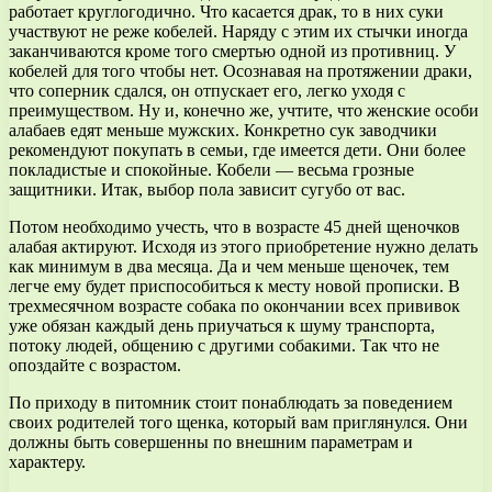
работает круглогодично. Что касается драк, то в них суки
участвуют не реже кобелей. Наряду с этим их стычки иногда
заканчиваются кроме того смертью одной из противниц. У
кобелей для того чтобы нет. Осознавая на протяжении драки,
что соперник сдался, он отпускает его, легко уходя с
преимуществом. Ну и, конечно же, учтите, что женские особи
алабаев едят меньше мужских. Конкретно сук заводчики
рекомендуют покупать в семьи, где имеется дети. Они более
покладистые и спокойные. Кобели — весьма грозные
защитники. Итак, выбор пола зависит сугубо от вас.
Потом необходимо учесть, что в возрасте 45 дней щеночков
алабая актируют. Исходя из этого приобретение нужно делать
как минимум в два месяца. Да и чем меньше щеночек, тем
легче ему будет приспособиться к месту новой прописки. В
трехмесячном возрасте собака по окончании всех прививок
уже обязан каждый день приучаться к шуму транспорта,
потоку людей, общению с другими собакими. Так что не
опоздайте с возрастом.
По приходу в питомник стоит понаблюдать за поведением
своих родителей того щенка, который вам приглянулся. Они
должны быть совершенны по внешним параметрам и
характеру.