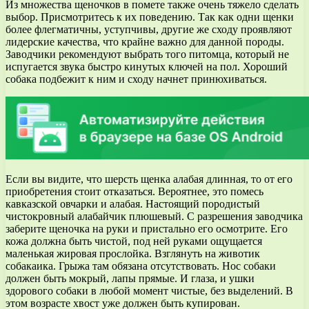
Из множества щеночков в помете также очень тяжело сделать
выбор. Присмотритесь к их поведению. Так как одни щенки
более флегматичны, уступчивы, другие же сходу проявляют
лидерские качества, что крайне важно для данной породы.
Заводчики рекомендуют выбрать того питомца, который не
испугается звука быстро кинутых ключей на пол. Хороший
собака подбежит к ним и сходу начнет принюхиваться.
Если вы видите, что шерсть щенка алабая длинная, то от его
приобретения стоит отказаться. Вероятнее, это помесь
кавказской овчарки и алабая. Настоящий породистый
чистокровный алабайчик плюшевый. С разрешения заводчика
заберите щеночка на руки и пристально его осмотрите. Его
кожа должна быть чистой, под ней руками ощущается
маленькая жировая прослойка. Взглянуть на животик
собакаика. Грыжа там обязана отсутствовать. Нос собаки
должен быть мокрый, лапы прямые. И глаза, и ушки
здорового собаки в любой момент чистые, без выделений. В
этом возрасте хвост уже должен быть купирован.