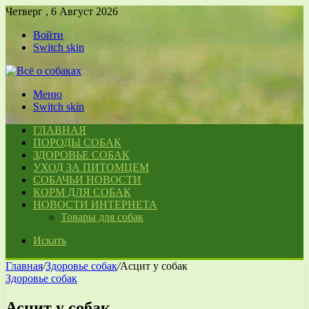
Четверг , 6 Август 2026
Войти
Switch skin
Меню
Switch skin
ГЛАВНАЯ
ПОРОДЫ СОБАК
ЗДОРОВЬЕ СОБАК
УХОД ЗА ПИТОМЦЕМ
СОБАЧЬИ НОВОСТИ
КОРМ ДЛЯ СОБАК
НОВОСТИ ИНТЕРНЕТА
Товары для собак
Искать
Главная
/
Здоровье собак
/
Асцит у собак
Здоровье собак
Асцит у собак