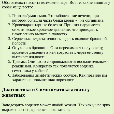
Обстоятельств асцита возможно пара. Вот те, какие видятся у
собак чаще всего:
Гипоальбуминемия. Это заболевание печени, при
котором большая часть белка крови «» из организма.
Кровепаразитарные болезни. При них нарушается
онкотическое кровеное давление, что приводят к
накоплению выпота в полостях.
Сердечная недостаточность ведет к водянке брюшной
полости.
Опухоли в брюшине. Они пережимают полую вену,
кровеное давление в ней возрастает, через ее стенку
вытекает жидкость.
Травмы. Они часто сопровождаются воспалительными
реакциями. Конкретно так появляется водянка
семенника у кобелей.
Заболевания лимфатических сосудов. Как правило им
характерна повышенная порозность.
Диагностика и Симптоматика асцита у
животных
Заподозрить водянку может любой хозяин. Так как у нее ярко
выражены специфические показатели: