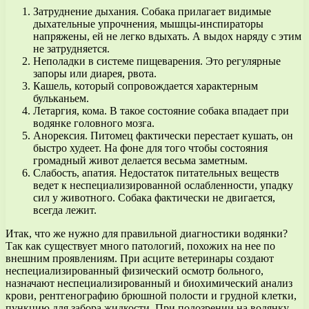
Затруднение дыхания. Собака прилагает видимые
дыхательные упрочнения, мышцы-инспираторы
напряжены, ей не легко вдыхать. А выдох наряду с этим
не затрудняется.
Неполадки в системе пищеварения. Это регулярные
запоры или диарея, рвота.
Кашель, который сопровождается характерным
бульканьем.
Летаргия, кома. В такое состояние собака впадает при
водянке головного мозга.
Анорексия. Питомец фактически перестает кушать, он
быстро худеет. На фоне для того чтобы состояния
громадный живот делается весьма заметным.
Слабость, апатия. Недостаток питательных веществ
ведет к неспециализированной ослабленности, упадку
сил у животного. Собака фактически не двигается,
всегда лежит.
Итак, что же нужно для правильной диагностики водянки?
Так как существует много патологий, похожих на нее по
внешним проявлениям. При асците ветеринары создают
неспециализированный физический осмотр больного,
назначают неспециализированный и биохимический анализ
крови, рентгенографию брюшной полости и грудной клетки,
пункцию для забора жидкости. При подозрении на водянку