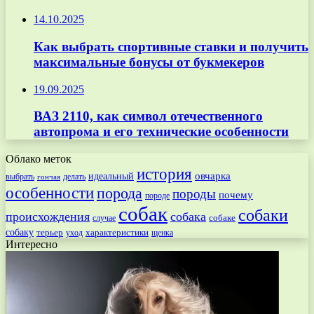
14.10.2025
Как выбрать спортивные ставки и получить
максимальные бонусы от букмекеров
19.09.2025
ВАЗ 2110, как символ отечественного
автопрома и его технические особенности
Облако меток
история
овчарка
идеальный
выбрать
делать
гончая
особенности
порода
породы
почему
породе
собак
собаки
происхождения
собака
собаке
случае
собаку
терьер
характеристики
щенка
уход
Интересно