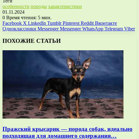
Теги
особенности
породы
характеристики
01.11.2024
0
Время чтения: 5 мин.
Facebook
X
LinkedIn
Tumblr
Pinterest
Reddit
Вконтакте
Одноклассники
Messenger
Messenger
WhatsApp
Telegram
Viber
ПОХОЖИЕ СТАТЬИ
Пражский крысарик — порода собак, идеально
подходящая для домашнего содержания…