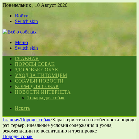
Понедельник , 10 Август 2026
Войти
Switch skin
Меню
Switch skin
ГЛАВНАЯ
ПОРОДЫ СОБАК
ЗДОРОВЬЕ СОБАК
УХОД ЗА ПИТОМЦЕМ
СОБАЧЬИ НОВОСТИ
КОРМ ДЛЯ СОБАК
НОВОСТИ ИНТЕРНЕТА
Товары для собак
Искать
Главная
/
Породы собак
/
Характеристики и особенности породы
рэт-терьер, идеальные условия содержания и ухода,
рекомендации по воспитанию и тренировке
Породы собак