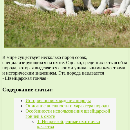
В мире существует несколько пород собак,
специализирующихся на охоте. Однако, среди них есть особая
порода, которая выделяется своими уникальными качествами
и историческим значением. Эта порода называется
«Швейцарская гончая».
Содержание статьи:
История происхождения породы
Описание внешности и характера породы
Особенности использования швейцарской
гончей в охоте
1. Непревзойденные охотничьи
качества