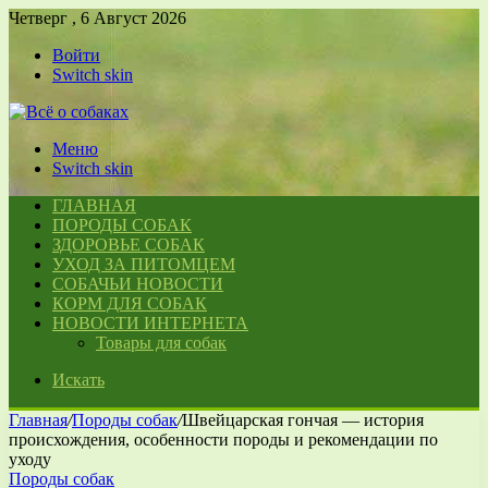
Четверг , 6 Август 2026
Войти
Switch skin
Меню
Switch skin
ГЛАВНАЯ
ПОРОДЫ СОБАК
ЗДОРОВЬЕ СОБАК
УХОД ЗА ПИТОМЦЕМ
СОБАЧЬИ НОВОСТИ
КОРМ ДЛЯ СОБАК
НОВОСТИ ИНТЕРНЕТА
Товары для собак
Искать
Главная
/
Породы собак
/
Швейцарская гончая — история
происхождения, особенности породы и рекомендации по
уходу
Породы собак