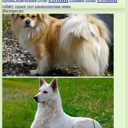
собаке
случае
собаку
терьер
характеристики
щенка
уход
Интересно