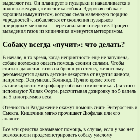
выделяют газ. Он планирует в пузырьки и накапливается в
полости желудка, кишечника собаки. Здоровая собака с
хорошим иммунитетом, которая съела маленькую порцию
«вредностей», избавляется от скопления пузырьков
природным методом — через анальное отверстие. Процесс
выведения газов из кишечника именуется метеоризмом.
Собаку всегда «пучит»: что делать?
В начале, в то время, когда неприятность еще не запущена,
собаке возможно оказать помощь своими силами. Чтобы
снизить давление газов на брюшную стенку, животному
рекомендуется давать детские лекарства от вздутия живота,
например, Эспумизан, Коликид. Нужно кроме этого
активизировать микрофлору собачьего кишечника. Для этого
используют Хилак Форте, рассчитывая дозировку по 5 капель
на 5 килограммов веса.
Отёчность и Раздражение окажут помощь снять Энтеросгель и
Смекта. Кишечник мягко прочищает Дюфалак или его
аналоги.
Все эти средства оказывают помощь, в случае, если у вас нет
возможности продемонстрировать собаку умелому