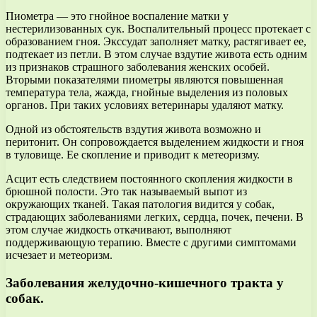
Пиометра — это гнойное воспаление матки у
нестерилизованных сук. Воспалительный процесс протекает с
образованием гноя. Экссудат заполняет матку, растягивает ее,
подтекает из петли. В этом случае вздутие живота есть одним
из признаков страшного заболевания женских особей.
Вторыми показателями пиометры являются повышенная
температура тела, жажда, гнойные выделения из половых
органов. При таких условиях ветеринары удаляют матку.
Одной из обстоятельств вздутия живота возможно и
перитонит. Он сопровождается выделением жидкости и гноя
в туловище. Ее скопление и приводит к метеоризму.
Асцит есть следствием постоянного скопления жидкости в
брюшной полости. Это так называемый выпот из
окружающих тканей. Такая патология видится у собак,
страдающих заболеваниями легких, сердца, почек, печени. В
этом случае жидкость откачивают, выполняют
поддерживающую терапию. Вместе с другими симптомами
исчезает и метеоризм.
Заболевания желудочно-кишечного тракта у
собак.