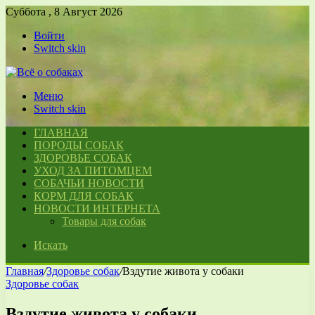
Суббота , 8 Август 2026
Войти
Switch skin
Меню
Switch skin
ГЛАВНАЯ
ПОРОДЫ СОБАК
ЗДОРОВЬЕ СОБАК
УХОД ЗА ПИТОМЦЕМ
СОБАЧЬИ НОВОСТИ
КОРМ ДЛЯ СОБАК
НОВОСТИ ИНТЕРНЕТА
Товары для собак
Искать
Главная
/
Здоровье собак
/
Вздутие живота у собаки
Здоровье собак
Вздутие живота у собаки