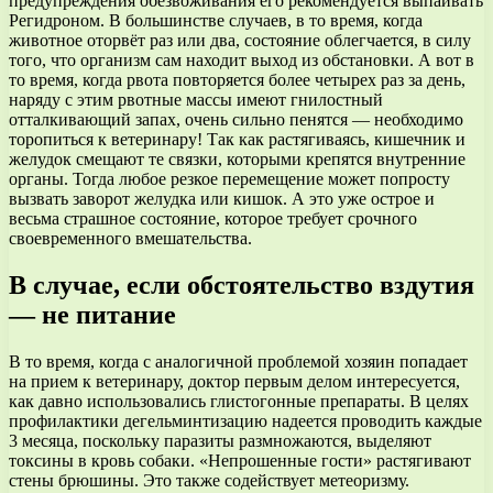
предупреждения обезвоживания его рекомендуется выпаивать
Регидроном. В большинстве случаев, в то время, когда
животное оторвёт раз или два, состояние облегчается, в силу
того, что организм сам находит выход из обстановки. А вот в
то время, когда рвота повторяется более четырех раз за день,
наряду с этим рвотные массы имеют гнилостный
отталкивающий запах, очень сильно пенятся — необходимо
торопиться к ветеринару! Так как растягиваясь, кишечник и
желудок смещают те связки, которыми крепятся внутренние
органы. Тогда любое резкое перемещение может попросту
вызвать заворот желудка или кишок. А это уже острое и
весьма страшное состояние, которое требует срочного
своевременного вмешательства.
В случае, если обстоятельство вздутия
— не питание
В то время, когда с аналогичной проблемой хозяин попадает
на прием к ветеринару, доктор первым делом интересуется,
как давно использовались глистогонные препараты. В целях
профилактики дегельминтизацию надеется проводить каждые
3 месяца, поскольку паразиты размножаются, выделяют
токсины в кровь собаки. «Непрошенные гости» растягивают
стены брюшины. Это также содействует метеоризму.