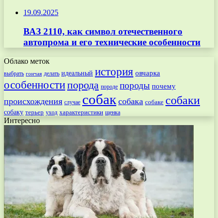
19.09.2025
ВАЗ 2110, как символ отечественного
автопрома и его технические особенности
Облако меток
история
овчарка
идеальный
выбрать
делать
гончая
особенности
порода
породы
почему
породе
собак
собаки
происхождения
собака
собаке
случае
собаку
терьер
характеристики
щенка
уход
Интересно