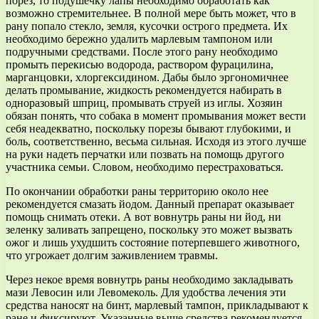
порез, то подушечку лапы необходимо обработать как
возможно стремительнее. В полной мере быть может, что в
рану попало стекло, земля, кусочки острого предмета. Их
необходимо бережно удалить марлевым тампоном или
подручными средствами. После этого рану необходимо
промыть перекисью водорода, раствором фурацилина,
марганцовки, хлоргексидином. Дабы было эргономичнее
делать промывание, жидкость рекомендуется набирать в
одноразовый шприц, промывать струей из иглы. Хозяин
обязан понять, что собака в момент промывания может вести
себя неадекватно, поскольку порезы бывают глубокими, и
боль, соответственно, весьма сильная. Исходя из этого лучше
на руки надеть перчатки или позвать на помощь другого
участника семьи. Словом, необходимо перестраховаться.
По окончании обработки раны территорию около нее
рекомендуется смазать йодом. Данный препарат оказывает
помощь снимать отеки. А вот вовнутрь раны ни йод, ни
зеленку заливать запрещено, поскольку это может вызвать
ожог и лишь ухудшить состояние потерпевшего животного,
что угрожает долгим заживлением травмы.
Через некое время вовнутрь раны необходимо закладывать
мази Левосин или Левомеколь. Для удобства лечения эти
средства наносят на бинт, марлевый тампон, прикладывают к
ране и фиксируют. Указанные выше средства рекомендуется