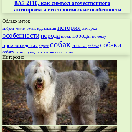
ВАЗ 2110, как символ отечественного
автопрома и его технические особенности
Облако меток
история
овчарка
идеальный
выбрать
делать
гончая
особенности
порода
породы
почему
породе
собак
собаки
происхождения
собака
собаке
случае
собаку
терьер
характеристики
щенка
уход
Интересно