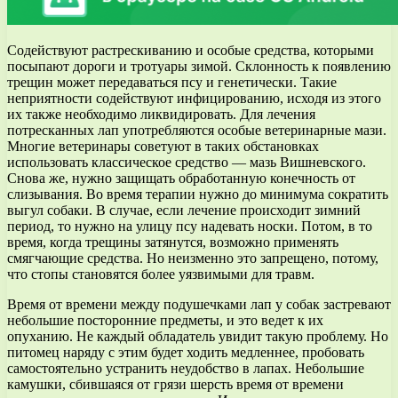
Содействуют растрескиванию и особые средства, которыми
посыпают дороги и тротуары зимой. Склонность к появлению
трещин может передаваться псу и генетически. Такие
неприятности содействуют инфицированию, исходя из этого
их также необходимо ликвидировать. Для лечения
потресканных лап употребляются особые ветеринарные мази.
Многие ветеринары советуют в таких обстановках
использовать классическое средство — мазь Вишневского.
Снова же, нужно защищать обработанную конечность от
слизывания. Во время терапии нужно до минимума сократить
выгул собаки. В случае, если лечение происходит зимний
период, то нужно на улицу псу надевать носки. Потом, в то
время, когда трещины затянутся, возможно применять
смягчающие средства. Но неизменно это запрещено, потому,
что стопы становятся более уязвимыми для травм.
Время от времени между подушечками лап у собак застревают
небольшие посторонние предметы, и это ведет к их
опуханию. Не каждый обладатель увидит такую проблему. Но
питомец наряду с этим будет ходить медленнее, пробовать
самостоятельно устранить неудобство в лапах. Небольшие
камушки, сбившаяся от грязи шерсть время от времени