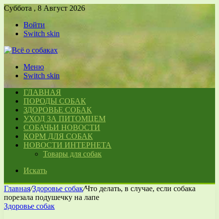
Суббота , 8 Август 2026
Войти
Switch skin
Меню
Switch skin
ГЛАВНАЯ
ПОРОДЫ СОБАК
ЗДОРОВЬЕ СОБАК
УХОД ЗА ПИТОМЦЕМ
СОБАЧЬИ НОВОСТИ
КОРМ ДЛЯ СОБАК
НОВОСТИ ИНТЕРНЕТА
Товары для собак
Искать
Главная
/
Здоровье собак
/
Что делать, в случае, если собака
порезала подушечку на лапе
Здоровье собак