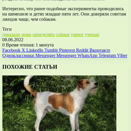
Интересно, что ранее подобные эксперименты проводились
на шимпанзе и детях младше пяти лет. Они доверяли советам
лжецов чаще, чем собакам.
Теги
доказали
ложь
определять
собаки
умеют
ученые
08.06.2022
0
Время чтения: 1 минута
Facebook
X
LinkedIn
Tumblr
Pinterest
Reddit
Вконтакте
Одноклассники
Messenger
Messenger
WhatsApp
Telegram
Viber
ПОХОЖИЕ СТАТЬИ