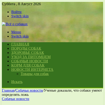
Суббота , 8 Август 2026
Войти
Switch skin
Меню
Switch skin
ГЛАВНАЯ
ПОРОДЫ СОБАК
ЗДОРОВЬЕ СОБАК
УХОД ЗА ПИТОМЦЕМ
СОБАЧЬИ НОВОСТИ
КОРМ ДЛЯ СОБАК
НОВОСТИ ИНТЕРНЕТА
Товары для собак
Искать
Главная
/
Собачьи новости
/
Ученые доказали, что собаки умеют
определять ложь
Собачьи новости