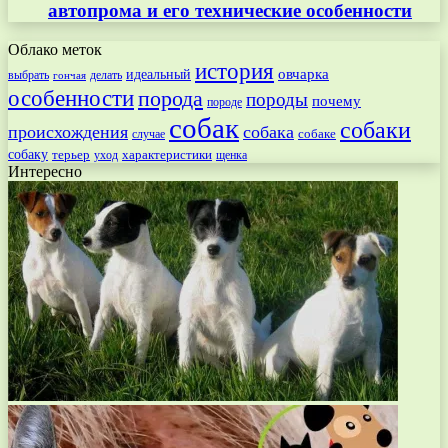
автопрома и его технические особенности
Облако меток
история
овчарка
идеальный
выбрать
делать
гончая
особенности
порода
породы
почему
породе
собак
собаки
происхождения
собака
собаке
случае
собаку
терьер
характеристики
щенка
уход
Интересно