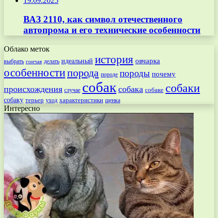
19.09.2025
ВАЗ 2110, как символ отечественного
автопрома и его технические особенности
Облако меток
история
овчарка
идеальный
выбрать
делать
гончая
особенности
порода
породы
почему
породе
собак
собаки
происхождения
собака
собаке
случае
собаку
терьер
характеристики
щенка
уход
Интересно