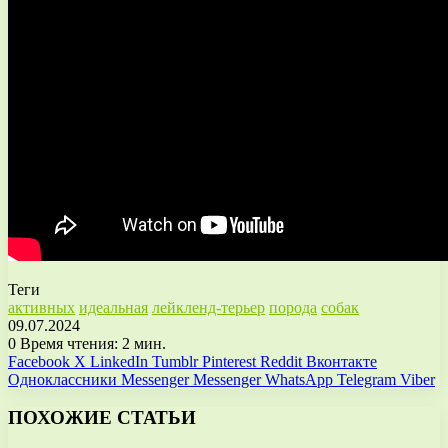
Теги
активных
идеальная
лейкленд-терьер
порода
собак
09.07.2024
0
Время чтения: 2 мин.
Facebook
X
LinkedIn
Tumblr
Pinterest
Reddit
Вконтакте
Одноклассники
Messenger
Messenger
WhatsApp
Telegram
Viber
ПОХОЖИЕ СТАТЬИ