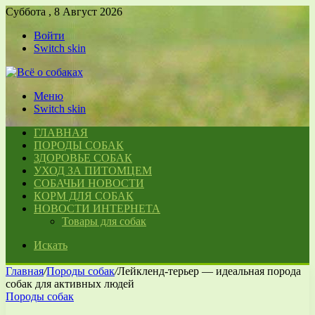
Суббота , 8 Август 2026
Войти
Switch skin
Меню
Switch skin
ГЛАВНАЯ
ПОРОДЫ СОБАК
ЗДОРОВЬЕ СОБАК
УХОД ЗА ПИТОМЦЕМ
СОБАЧЬИ НОВОСТИ
КОРМ ДЛЯ СОБАК
НОВОСТИ ИНТЕРНЕТА
Товары для собак
Искать
Главная
/
Породы собак
/
Лейкленд-терьер — идеальная порода
собак для активных людей
Породы собак