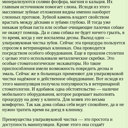
минерализуются солями фосфора, магния и кальция. Их
главным источником помогает слюна. Исходя из этого
массивные зубные отложения видны именно наоборот
слюнных протоков. Зубной камень владеет свойством
врастать между дёснами и зубами глубоко. И тогда уже
никакая зубная паста или особые очищающие палочки собаке
не окажут помощь. Да и сама собака не будет ничего грызть, в
то время, когда у нее воспалены десны. Выход один —
ультразвуковая чистка зубов. Сейчас эта процедура пользуется
спросом в ветеринарных клиниках. Она проводится
посредством особого оборудования. Еще в прошлом столетии
с целью этого использовали металлические скребки. Это
особые стоматологические экскаваторы. Но такие
приспособления имели возможность повредить десны и
эмаль. Сейчас же в больницах применяют для ультразвуковой
чистки надёжное и действенное оборудование. Вот исходя из
этого манипуляция получила популярность в ветеринарной
стоматологии. И вдобавок одна обстоятельство — наличие
мобильного оборудования, которое разрешает выполнять
процедуру на дому у клиента. Для хозяев это весьма
комфортно. Так как дома собака себя ведет спокойнее, да и не
нужно тратить время на доезд в клинику.
Преимущества ультразвуковой чистки — это простота и
доступность манипуляции. Кроме этого она создаёт