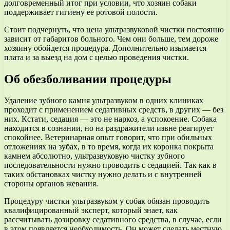
долговременный итог при условии, что хозяин собаки
поддерживает гигиену ее ротовой полости.
Стоит подчернуть, что цена ультразвуковой чистки постоянно
зависит от габаритов больного. Чем они больше, тем дороже
хозяину обойдется процедура. Дополнительно изымается
плата и за выезд на дом с целью проведения чистки.
Об обезболивании процедуры
Удаление зубного камня ультразвуком в одних клиниках
проходит с применением седативных средств, в других — без
них. Кстати, седация — это не наркоз, а успокоение. Собака
находится в сознании, но на раздражители извне реагирует
спокойнее. Ветеринарная опыт говорит, что при обильных
отложениях на зубах, в то время, когда их коронка покрыта
камнем абсолютно, ультразвуковую чистку зубного
последовательности нужно проводить с седацией. Так как в
таких обстановках чистку нужно делать и с внутренней
стороны органов жевания.
Процедуру чистки ультразвуком у собак обязан проводить
квалифицированный эксперт, который знает, как
рассчитывать дозировку седативного средства, в случае, если
в этом появляется необходимость. Он может сделать местную