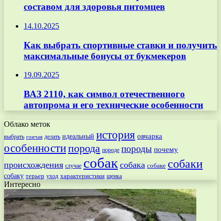
составом для здоровья питомцев
14.10.2025
Как выбрать спортивные ставки и получить
максимальные бонусы от букмекеров
19.09.2025
ВАЗ 2110, как символ отечественного
автопрома и его технические особенности
Облако меток
история
овчарка
идеальный
выбрать
делать
гончая
особенности
порода
породы
почему
породе
собак
собаки
происхождения
собака
собаке
случае
собаку
терьер
характеристики
щенка
уход
Интересно