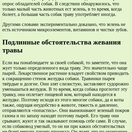
опрос обладателей собак. В следствии обнаружилось, что
только малый часть животных ест зелень, в то время, когда
болеет, а большая часть собак траву употребляет иногда.
Другими словами экспериментально доказано, что зелень не
есть источником микроэлементов, витаминов и чистки зубов.
Подлинные обстоятельства жевания
травы
Если вы понаблюдаете за своей собакой, то заметите, что она
жует только определенного вида траву. Это значительно чаще
пырей. Лекарственное растение владеет свойством приводить
к сокращению стенок желудка собаки. Травинки пырея
твёрдые и долгие. Они злят слизистую, заставляют судорожно
уменьшаться желудок. В то время, когда собака проглотит эту
травку, она оплетает пищевой ком, который находится в
желудке. Поэтому исходя из этого многие собаки, да и коты
также, ощущая неудобство в животе, тяжесть и давление,
отправляются «попастись». Они вынюхивают зеленый покров
газона и по запаху находят поэтому пырей. Его траву они
срывают, жуют и так оказывают помощь себе сами. В случае,
если собаковод умелый, то он ни при каких обстоятельствах
не будет мешать такому процессу. Он знает, что по окончании