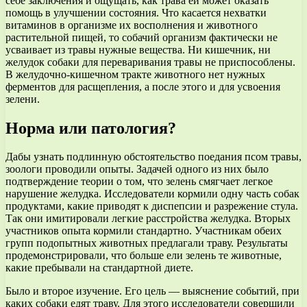
себе заключения и ощущать, как трава ей может оказать
помощь в улучшении состояния. Что касается нехватки
витаминов в организме их восполнения и животного
растительной пищей, то собачий организм фактически не
усваивает из травы нужные вещества. Ни кишечник, ни
желудок собаки для переваривания травы не приспособлены.
В желудочно-кишечном тракте животного нет нужных
ферментов для расщепления, а после этого и для усвоения
зелени.
Норма или патология?
Дабы узнать подлинную обстоятельство поедания псом травы,
зоологи проводили опыты. Задачей одного из них было
подтверждение теории о том, что зелень смягчает легкое
нарушение желудка. Исследователи кормили одну часть собак
продуктами, какие приводят к диспепсии и разрежение стула.
Так они имитировали легкие расстройства желудка. Вторых
участников опыта кормили стандартно. Участникам обеих
групп подопытных животных предлагали траву. Результаты
продемонстрировали, что больше ели зелень те животные,
какие пребывали на стандартной диете.
Было и второе изучение. Его цель — выяснение событий, при
каких собаки едят траву. Для этого исследователи совершили