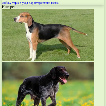
собаку
терьер
характеристики
щенка
уход
Интересно