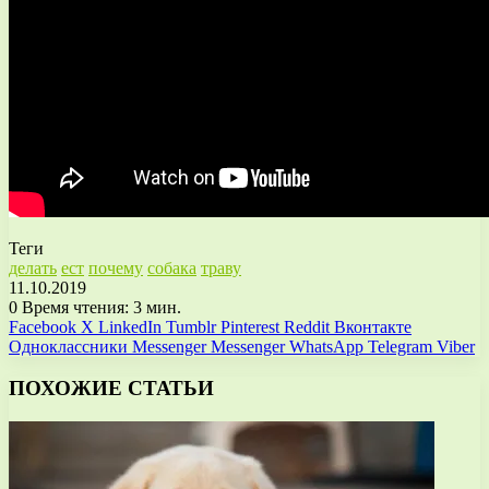
Теги
делать
ест
почему
собака
траву
11.10.2019
0
Время чтения: 3 мин.
Facebook
X
LinkedIn
Tumblr
Pinterest
Reddit
Вконтакте
Одноклассники
Messenger
Messenger
WhatsApp
Telegram
Viber
ПОХОЖИЕ СТАТЬИ