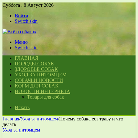
Суббота , 8 Август 2026
Войти
Switch skin
Меню
Switch skin
ГЛАВНАЯ
ПОРОДЫ СОБАК
ЗДОРОВЬЕ СОБАК
УХОД ЗА ПИТОМЦЕМ
СОБАЧЬИ НОВОСТИ
КОРМ ДЛЯ СОБАК
НОВОСТИ ИНТЕРНЕТА
Товары для собак
Искать
Главная
/
Уход за питомцем
/
Почему собака ест траву и что
делать
Уход за питомцем