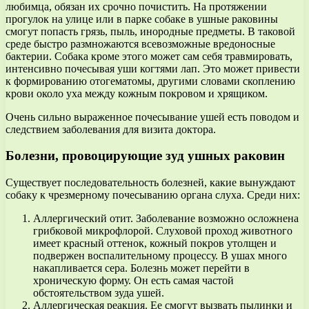
любимца, обязан их срочно почистить. На протяжении
прогулок на улице или в парке собаке в ушные раковины
смогут попасть грязь, пыль, инородные предметы. В таковой
среде быстро размножаются всевозможные вредоносные
бактерии. Собака кроме этого может сам себя травмировать,
интенсивно почесывая уши когтями лап. Это может привести
к формированию отогематомы, другими словами скоплению
крови около уха между кожным покровом и хрящиком.
Очень сильно выраженное почесывание ушей есть поводом и
следствием заболевания для визита доктора.
Болезни, провоцирующие зуд ушных раковин
Существует последовательность болезней, какие вынуждают
собаку к чрезмерному почесыванию органа слуха. Среди них:
Аллергический отит. Заболевание возможно осложнена
грибковой микрофлорой. Слуховой проход животного
имеет красный оттенок, кожный покров утолщен и
подвержен воспалительному процессу. В ушах много
накапливается сера. Болезнь может перейти в
хроническую форму. Он есть самая частой
обстоятельством зуда ушей.
Аллергическая реакция. Ее смогут вызвать пылинки и