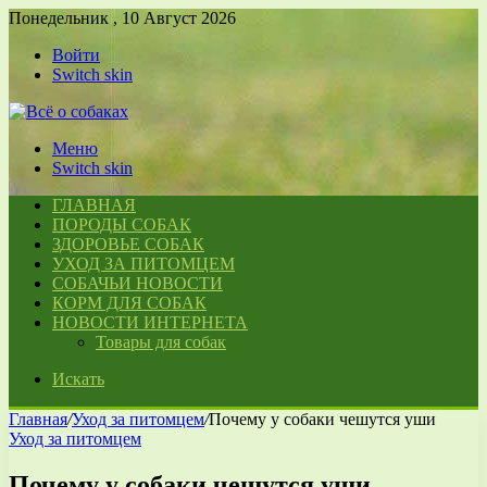
Понедельник , 10 Август 2026
Войти
Switch skin
Меню
Switch skin
ГЛАВНАЯ
ПОРОДЫ СОБАК
ЗДОРОВЬЕ СОБАК
УХОД ЗА ПИТОМЦЕМ
СОБАЧЬИ НОВОСТИ
КОРМ ДЛЯ СОБАК
НОВОСТИ ИНТЕРНЕТА
Товары для собак
Искать
Главная
/
Уход за питомцем
/
Почему у собаки чешутся уши
Уход за питомцем
Почему у собаки чешутся уши