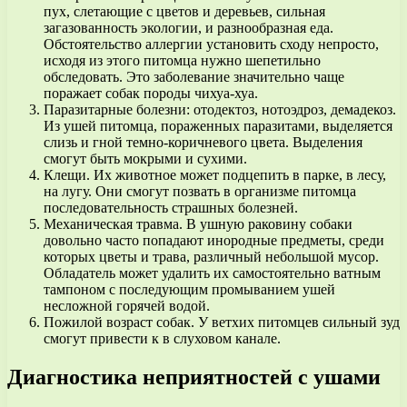
пух, слетающие с цветов и деревьев, сильная
загазованность экологии, и разнообразная еда.
Обстоятельство аллергии установить сходу непросто,
исходя из этого питомца нужно шепетильно
обследовать. Это заболевание значительно чаще
поражает собак породы чихуа-хуа.
Паразитарные болезни: отодектоз, нотоэдроз, демадекоз.
Из ушей питомца, пораженных паразитами, выделяется
слизь и гной темно-коричневого цвета. Выделения
смогут быть мокрыми и сухими.
Клещи. Их животное может подцепить в парке, в лесу,
на лугу. Они смогут позвать в организме питомца
последовательность страшных болезней.
Механическая травма. В ушную раковину собаки
довольно часто попадают инородные предметы, среди
которых цветы и трава, различный небольшой мусор.
Обладатель может удалить их самостоятельно ватным
тампоном с последующим промыванием ушей
несложной горячей водой.
Пожилой возраст собак. У ветхих питомцев сильный зуд
смогут привести к в слуховом канале.
Диагностика неприятностей с ушами