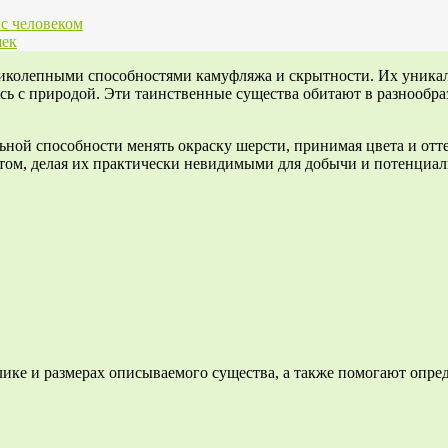
 с человеком
шек
иколепными способностями камуфляжа и скрытности. Их уникал
сь с природой. Эти таинственные существа обитают в разнообра
льной способности менять окраску шерсти, принимая цвета и от
том, делая их практически невидимыми для добычи и потенциа
ике и размерах описываемого существа, а также помогают опред