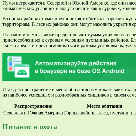
Пумы встречаются в Северной и Южной Америке, где они насе
климатических условиях и могут обитать как в суровых, холодн
В горных районах пумы предпочитают обитать в зарослях куст
территориям. В лесных районах они могут находить укрытия ср
Пустыни и пампы также предоставляют пумам уникальную сред
приспособленных к суровым условиям пустынных районов. Благ
своего ареала и приспосабливаться к разным условиям окружа
Итак, распространение и места обитания пум показывают их а
из наиболее успешных и разнообразных хищников в своем семе
Распространение
Места обитания
Северная и Южная Америка
Горные районы, леса, пустыни, п
Питание и охота