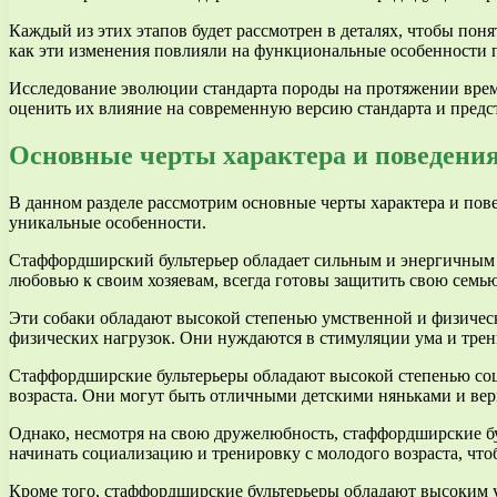
Каждый из этих этапов будет рассмотрен в деталях, чтобы поня
как эти изменения повлияли на функциональные особенности п
Исследование эволюции стандарта породы на протяжении врем
оценить их влияние на современную версию стандарта и предс
Основные черты характера и поведения
В данном разделе рассмотрим основные черты характера и пов
уникальные особенности.
Стаффордширский бультерьер обладает сильным и энергичным 
любовью к своим хозяевам, всегда готовы защитить свою семью
Эти собаки обладают высокой степенью умственной и физическо
физических нагрузок. Они нуждаются в стимуляции ума и тре
Стаффордширские бультерьеры обладают высокой степенью соц
возраста. Они могут быть отличными детскими няньками и вер
Однако, несмотря на свою дружелюбность, стаффордширские б
начинать социализацию и тренировку с молодого возраста, что
Кроме того, стаффордширские бультерьеры обладают высоким у