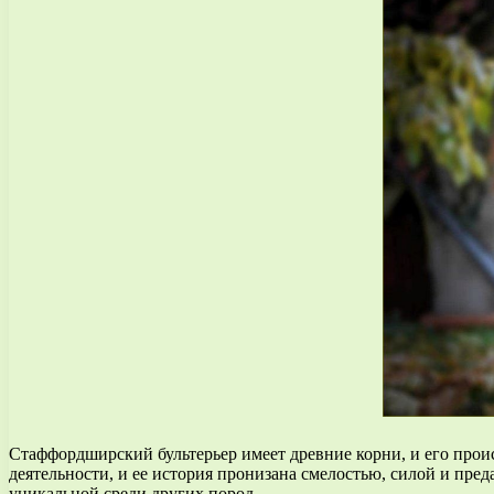
Стаффордширский бультерьер имеет древние корни, и его проис
деятельности, и ее история пронизана смелостью, силой и пре
уникальной среди других пород.