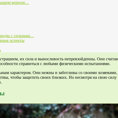
о вашем верном…
породы с сильным…
овные аспекты
ь
страшием, их сила и выносливость непревзойденны. Они считаю
способности справиться с любыми физическими испытаниями.
ьным характером. Они нежны и заботливы со своими хозяевами, 
ртвы, чтобы защитить своих близких. Но несмотря на свою силу
.
ды