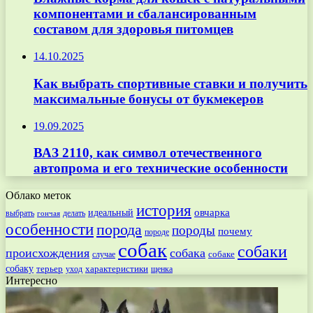
компонентами и сбалансированным
составом для здоровья питомцев
14.10.2025
Как выбрать спортивные ставки и получить
максимальные бонусы от букмекеров
19.09.2025
ВАЗ 2110, как символ отечественного
автопрома и его технические особенности
Облако меток
история
овчарка
идеальный
выбрать
делать
гончая
особенности
порода
породы
почему
породе
собак
собаки
происхождения
собака
собаке
случае
собаку
терьер
характеристики
щенка
уход
Интересно