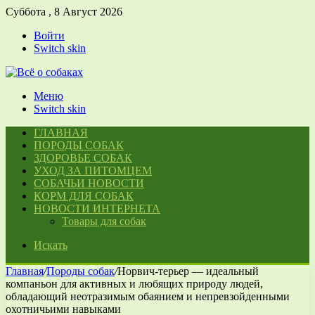
Суббота , 8 Август 2026
Войти
Switch skin
Меню
Switch skin
ГЛАВНАЯ
ПОРОДЫ СОБАК
ЗДОРОВЬЕ СОБАК
УХОД ЗА ПИТОМЦЕМ
СОБАЧЬИ НОВОСТИ
КОРМ ДЛЯ СОБАК
НОВОСТИ ИНТЕРНЕТА
Товары для собак
Искать
Главная
/
Породы собак
/
Норвич-терьер — идеальный
компаньон для активных и любящих природу людей,
обладающий неотразимым обаянием и непревзойденными
охотничьими навыками