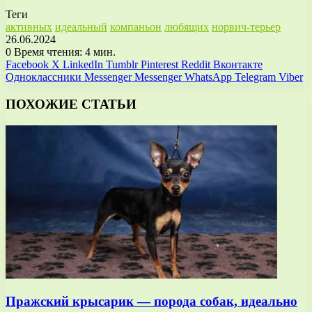
Теги
активных
идеальный
компаньон
любящих
норвич-терьер
26.06.2024
0
Время чтения: 4 мин.
Facebook
X
LinkedIn
Tumblr
Pinterest
Reddit
Вконтакте
Одноклассники
Messenger
Messenger
WhatsApp
Telegram
Viber
ПОХОЖИЕ СТАТЬИ
Пражский крысарик — порода собак, идеально