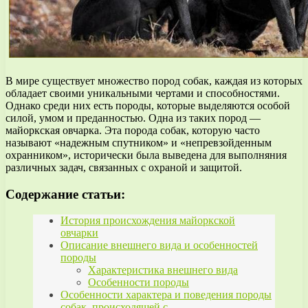
В мире существует множество пород собак, каждая из которых
обладает своими уникальными чертами и способностями.
Однако среди них есть породы, которые выделяются особой
силой, умом и преданностью. Одна из таких пород —
майоркская овчарка. Эта порода собак, которую часто
называют «надежным спутником» и «непревзойденным
охранником», исторически была выведена для выполняния
различных задач, связанных с охраной и защитой.
Содержание статьи:
История происхождения майоркской
овчарки
Описание внешнего вида и особенностей
породы
Характеристика внешнего вида
Особенности породы
Особенности характера и поведения породы
собак, происходящей с…