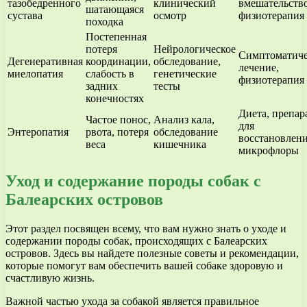
тазобедренного
клинический
вмешательство
шатающаяся
сустава
осмотр
физиотерапия
походка
Постепенная
потеря
Нейрологическое
Симптоматиче
Дегенеративная
координации,
обследование,
лечение,
миелопатия
слабость в
генетические
физиотерапия
задних
тесты
конечностях
Диета, препар
Частое понос,
Анализ кала,
для
Энтеропатия
рвота, потеря
обследование
восстановлен
веса
кишечника
микрофлоры
Уход и содержание породы собак с
Балеарских островов
Этот раздел посвящен всему, что вам нужно знать о уходе и
содержании породы собак, происходящих с Балеарских
островов. Здесь вы найдете полезные советы и рекомендации,
которые помогут вам обеспечить вашей собаке здоровую и
счастливую жизнь.
Важной частью ухода за собакой является правильное