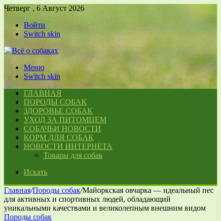
Четверг , 6 Август 2026
Войти
Switch skin
Меню
Switch skin
ГЛАВНАЯ
ПОРОДЫ СОБАК
ЗДОРОВЬЕ СОБАК
УХОД ЗА ПИТОМЦЕМ
СОБАЧЬИ НОВОСТИ
КОРМ ДЛЯ СОБАК
НОВОСТИ ИНТЕРНЕТА
Товары для собак
Искать
Главная
/
Породы собак
/
Майоркская овчарка — идеальный пес
для активных и спортивных людей, обладающий
уникальными качествами и великолепным внешним видом
Породы собак