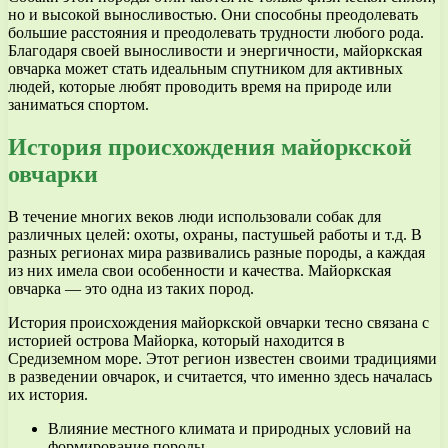
но и высокой выносливостью. Они способны преодолевать
большие расстояния и преодолевать трудности любого рода.
Благодаря своей выносливости и энергичности, майоркская
овчарка может стать идеальным спутником для активных
людей, которые любят проводить время на природе или
заниматься спортом.
История происхождения майоркской
овчарки
В течение многих веков люди использовали собак для
различных целей: охоты, охраны, пастушьей работы и т.д. В
разных регионах мира развивались разные породы, а каждая
из них имела свои особенности и качества. Майоркская
овчарка — это одна из таких пород.
История происхождения майоркской овчарки тесно связана с
историей острова Майорка, который находится в
Средиземном море. Этот регион известен своими традициями
в разведении овчарок, и считается, что именно здесь началась
их история.
Влияние местного климата и природных условий на
формирование породы