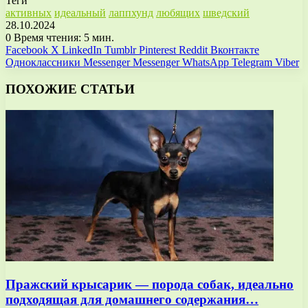
Теги
активных
идеальный
лаппхунд
любящих
шведский
28.10.2024
0
Время чтения: 5 мин.
Facebook
X
LinkedIn
Tumblr
Pinterest
Reddit
Вконтакте
Одноклассники
Messenger
Messenger
WhatsApp
Telegram
Viber
ПОХОЖИЕ СТАТЬИ
Пражский крысарик — порода собак, идеально
подходящая для домашнего содержания…