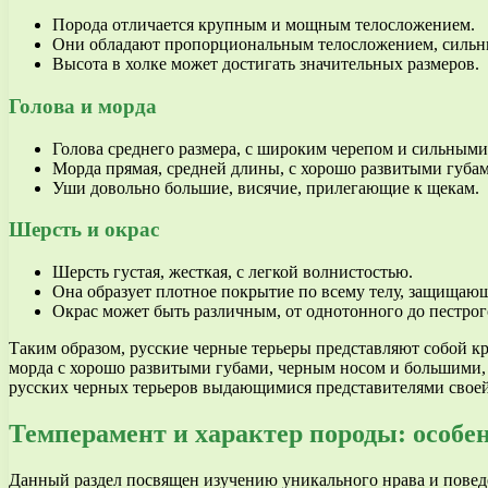
Порода отличается крупным и мощным телосложением.
Они обладают пропорциональным телосложением, сильны
Высота в холке может достигать значительных размеров.
Голова и морда
Голова среднего размера, с широким черепом и сильными
Морда прямая, средней длины, с хорошо развитыми губа
Уши довольно большие, висячие, прилегающие к щекам.
Шерсть и окрас
Шерсть густая, жесткая, с легкой волнистостью.
Она образует плотное покрытие по всему телу, защищающ
Окрас может быть различным, от однотонного до пестрого
Таким образом, русские черные терьеры представляют собой к
морда с хорошо развитыми губами, черным носом и большими, 
русских черных терьеров выдающимися представителями свое
Темперамент и характер породы: особе
Данный раздел посвящен изучению уникального нрава и поведен