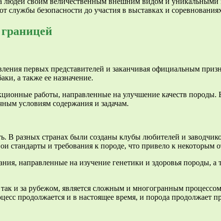
ца людей своим величественным внешним видом и уникальными к
от службы безопасности до участия в выставках и соревнованиях
 границей
явления первых представителей и заканчивая официальным приз
ки, а также ее назначение.
екционные работы, направленные на улучшение качеств породы.
ным условиям содержания и задачам.
ть. В разных странах были созданы клубы любителей и заводчик
ои стандарты и требования к породе, что привело к некоторым 
ния, направленные на изучение генетики и здоровья породы, а 
, так и за рубежом, является сложным и многогранным процессом
оцесс продолжается и в настоящее время, и порода продолжает п