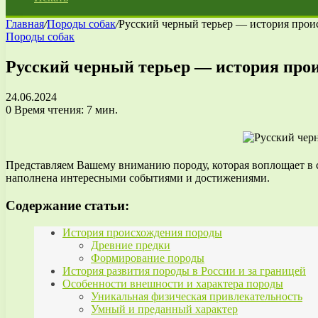
Главная
/
Породы собак
/
Русский черный терьер — история проис
Породы собак
Русский черный терьер — история проис
24.06.2024
0
Время чтения: 7 мин.
Представляем Вашему вниманию породу, которая воплощает в с
наполнена интересными событиями и достижениями.
Содержание статьи:
История происхождения породы
Древние предки
Формирование породы
История развития породы в России и за границей
Особенности внешности и характера породы
Уникальная физическая привлекательность
Умный и преданный характер