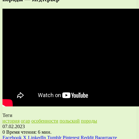
Теги
история
огар
особенности
польский
породы
07.02.2023
0
Время чтения: 6 мин.
Facebook
X
LinkedIn
Tumblr
Pinterest
Reddit
Вконтакте