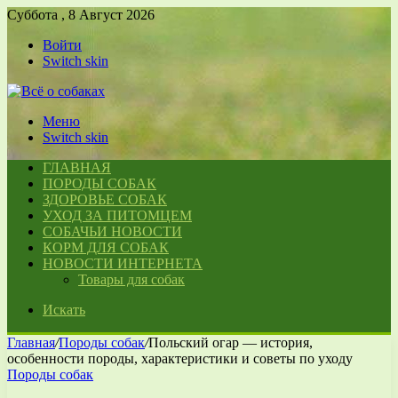
Суббота , 8 Август 2026
Войти
Switch skin
Меню
Switch skin
ГЛАВНАЯ
ПОРОДЫ СОБАК
ЗДОРОВЬЕ СОБАК
УХОД ЗА ПИТОМЦЕМ
СОБАЧЬИ НОВОСТИ
КОРМ ДЛЯ СОБАК
НОВОСТИ ИНТЕРНЕТА
Товары для собак
Искать
Главная
/
Породы собак
/
Польский огар — история,
особенности породы, характеристики и советы по уходу
Породы собак