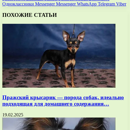
Одноклассники
Messenger
Messenger
WhatsApp
Telegram
Viber
ПОХОЖИЕ СТАТЬИ
Пражский крысарик — порода собак, идеально
подходящая для домашнего содержания…
19.02.2025