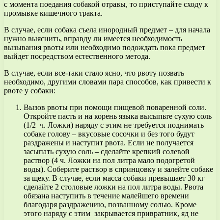
с момента поедания собакой отравы, то приступайте сходу к
промывке кишечного тракта.
В случае, если собака съела инородный предмет – для начала
нужно выяснить, вправду ли имеется необходимость
вызывания рвоты или необходимо подождать пока предмет
выйдет посредством естественного метода.
В случае, если все-таки стало ясно, что рвоту позвать
необходимо, другими словами пара способов, как привести к
рвоте у собаки:
Вызов рвоты при помощи пищевой поваренной соли.
Откройте пасть и на корень языка высыпьте сухую соль
(1/2 ч. Ложки) наряду с этим не требуется поднимать
собаке голову – вкусовые сосочки и без того будут
раздражены и наступит рвота. Если не получается
засыпать сухую соль – сделайте крепкий солевой
раствор (4 ч. Ложки на пол литра мало подогретой
воды). Соберите раствор в спринцовку и залейте собаке
за щеку. В случае, если масса собаки превышает 30 кг –
сделайте 2 столовые ложки на пол литра воды. Рвота
обязана наступить в течение малейшего времени
благодаря раздражению, позванному солью. Кроме
этого наряду с этим закрывается привратник, яд не