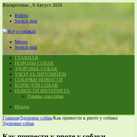
Воскресенье , 9 Август 2026
Войти
Switch skin
Меню
Switch skin
ГЛАВНАЯ
ПОРОДЫ СОБАК
ЗДОРОВЬЕ СОБАК
УХОД ЗА ПИТОМЦЕМ
СОБАЧЬИ НОВОСТИ
КОРМ ДЛЯ СОБАК
НОВОСТИ ИНТЕРНЕТА
Товары для собак
Искать
Главная
/
Здоровье собак
/
Как привести к рвоте у собаки
Здоровье собак
Как привести к рвоте у собаки