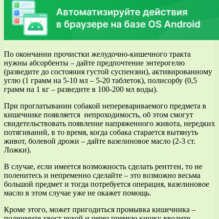
По окончании прочистки желудочно-кишечного тракта
нужны абсорбенты – дайте предпочтение энтерогелю
(разведите до состояния густой суспензии), активированному
углю (1 грамм на 5-10 мл – 5-20 таблеток), полисорбу (0,5
грамм на 1 кг – разведите в 100-200 мл воды).
При проглатывании собакой неперевариваемого предмета в
кишечнике появляется непроходимость, об этом смогут
свидетельствовать появление напряженного живота, нередких
потягиваний, в то время, когда собака старается вытянуть
живот, болевой дрожи – дайте вазелиновое масло (2-3 ст.
Ложки).
В случае, если имеется возможность сделать рентген, то не
поленитесь и непременно сделайте – это возможно весьма
большой предмет и тогда потребуется операция, вазелиновое
масло в этом случае уже не окажет помощь.
Кроме этого, может пригодиться промывка кишечника –
поднимите хвост рукой и через прямую кишку вводите