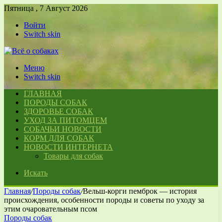
Пятница , 7 Август 2026
Войти
Switch skin
Меню
Switch skin
ГЛАВНАЯ
ПОРОДЫ СОБАК
ЗДОРОВЬЕ СОБАК
УХОД ЗА ПИТОМЦЕМ
СОБАЧЬИ НОВОСТИ
КОРМ ДЛЯ СОБАК
НОВОСТИ ИНТЕРНЕТА
Товары для собак
Искать
Главная
/
Породы собак
/
Вельш-корги пемброк — история
происхождения, особенности породы и советы по уходу за
этим очаровательным псом
Породы собак