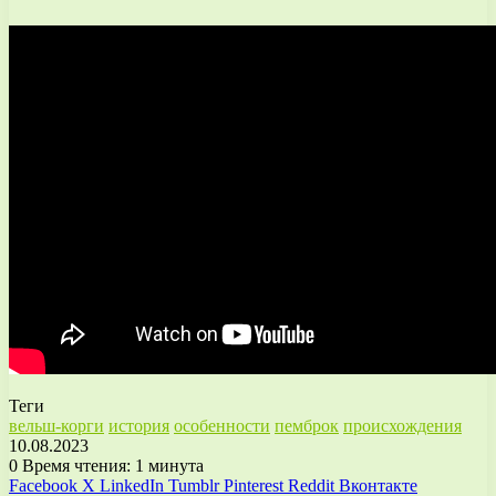
Теги
вельш-корги
история
особенности
пемброк
происхождения
10.08.2023
0
Время чтения: 1 минута
Facebook
X
LinkedIn
Tumblr
Pinterest
Reddit
Вконтакте