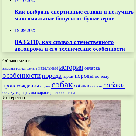
14.10.2025
Как выбрать спортивные ставки и получить
максимальные бонусы от букмекеров
19.09.2025
ВАЗ 2110, как символ отечественного
автопрома и его технические особенности
Облако меток
история
овчарка
идеальный
выбрать
делать
гончая
особенности
порода
породы
почему
породе
собак
собаки
происхождения
собака
собаке
случае
собаку
терьер
характеристики
щенка
уход
Интересно