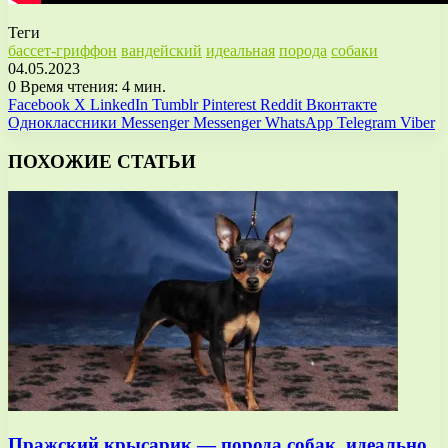
Теги
бассет-гриффон
вандейский
идеальная
порода
собаки
04.05.2023
0
Время чтения: 4 мин.
Facebook
X
LinkedIn
Tumblr
Pinterest
Reddit
Вконтакте
Одноклассники
Messenger
Messenger
WhatsApp
Telegram
Viber
ПОХОЖИЕ СТАТЬИ
Пражский крысарик — порода собак, идеально