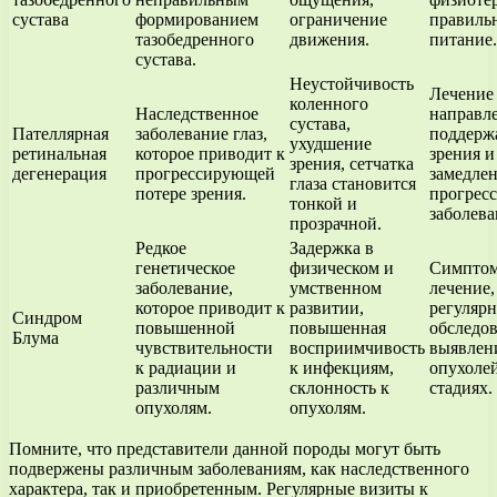
сустава
формированием
ограничение
правиль
тазобедренного
движения.
питание.
сустава.
Неустойчивость
Лечение
коленного
Наследственное
направл
сустава,
Пателлярная
заболевание глаз,
поддерж
ухудшение
ретинальная
которое приводит к
зрения и
зрения, сетчатка
дегенерация
прогрессирующей
замедле
глаза становится
потере зрения.
прогрес
тонкой и
заболева
прозрачной.
Редкое
Задержка в
генетическое
физическом и
Симптом
заболевание,
умственном
лечение,
которое приводит к
развитии,
регуляр
Синдром
повышенной
повышенная
обследов
Блума
чувствительности
восприимчивость
выявлен
к радиации и
к инфекциям,
опухоле
различным
склонность к
стадиях.
опухолям.
опухолям.
Помните, что представители данной породы могут быть
подвержены различным заболеваниям, как наследственного
характера, так и приобретенным. Регулярные визиты к