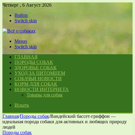
Четверг , 6 Август 2026
Войти
Switch skin
Меню
Switch skin
ГЛАВНАЯ
ПОРОДЫ СОБАК
ЗДОРОВЬЕ СОБАК
УХОД ЗА ПИТОМЦЕМ
СОБАЧЬИ НОВОСТИ
КОРМ ДЛЯ СОБАК
НОВОСТИ ИНТЕРНЕТА
Товары для собак
Искать
Главная
/
Породы собак
/
Вандейский бассет-гриффон —
идеальная порода собаки для активных и любящих природу
людей
Породы собак