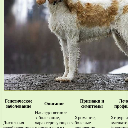
Генетическое
Признаки и
Леч
Описание
заболевание
симптомы
профи
Наследственное
заболевание,
Хромание,
Хирурги
Дисплазия
характеризующееся
болевые
вмешате
тазобедренного
неправильным
ощущения,
физиоте