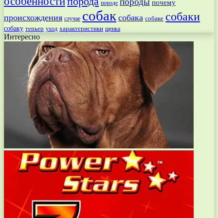
особенности
порода
породы
почему
породе
собак
собаки
происхождения
собака
собаке
случае
собаку
терьер
характеристики
щенка
уход
Интересно