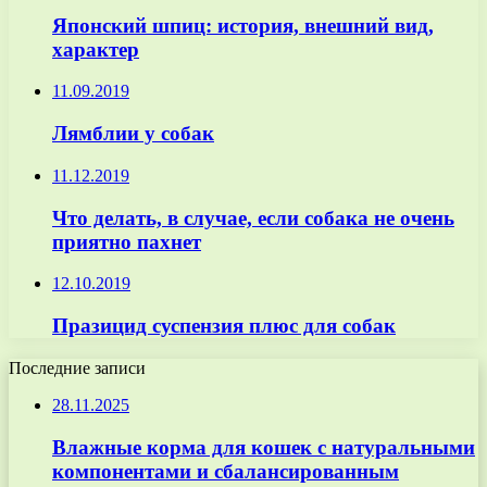
Японский шпиц: история, внешний вид,
характер
11.09.2019
Лямблии у собак
11.12.2019
Что делать, в случае, если собака не очень
приятно пахнет
12.10.2019
Празицид суспензия плюс для собак
Последние записи
28.11.2025
Влажные корма для кошек с натуральными
компонентами и сбалансированным