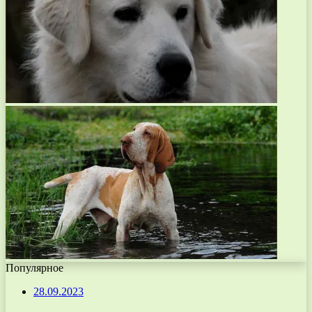
Популярное
28.09.2023