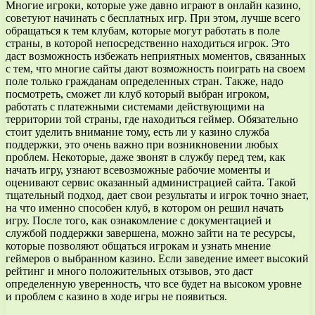
Многие игроки, которые уже давно играют в онлайн казино,
советуют начинать с бесплатных игр. При этом, лучше всего
обращаться к тем клубам, которые могут работать в поле
страны, в которой непосредственно находиться игрок. Это
даст возможность избежать неприятных моментов, связанных
с тем, что многие сайты дают возможность поиграть на своем
поле только гражданам определенных стран. Также, надо
посмотреть, сможет ли клуб который выбран игроком,
работать с платежными системами действующими на
территории той страны, где находиться геймер. Обязательно
стоит уделить внимание тому, есть ли у казино служба
поддержки, это очень важно при возникновении любых
проблем. Некоторые, даже звонят в службу перед тем, как
начать игру, узнают всевозможные рабочие моменты и
оценивают сервис оказанный администрацией сайта. Такой
тщательный подход, дает свои результаты и игрок точно знает,
на что именно способен клуб, в котором он решил начать
игру. После того, как ознакомление с документацией и
службой поддержки завершена, можно зайти на те ресурсы,
которые позволяют общаться игрокам и узнать мнение
геймеров о выбранном казино. Если заведение имеет высокий
рейтинг и много положительных отзывов, это даст
определенную уверенность, что все будет на высоком уровне
и проблем с казино в ходе игры не появиться.