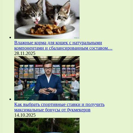
Влажные корма для кошек с натуральными
компонентами и сбалансированным составом…
28.11.2025
Как выбрать спортивные ставки и получить
максимальные бонусы от букмекеров
14.10.2025