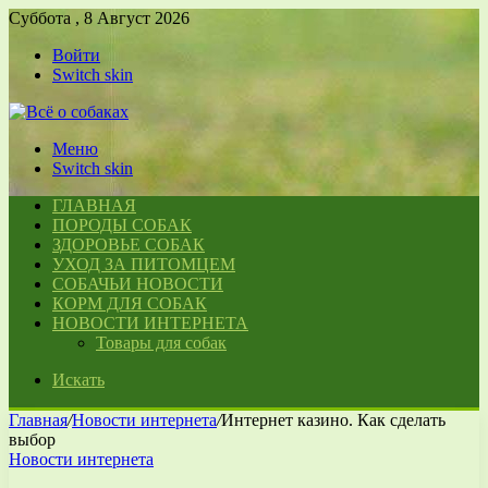
Суббота , 8 Август 2026
Войти
Switch skin
Меню
Switch skin
ГЛАВНАЯ
ПОРОДЫ СОБАК
ЗДОРОВЬЕ СОБАК
УХОД ЗА ПИТОМЦЕМ
СОБАЧЬИ НОВОСТИ
КОРМ ДЛЯ СОБАК
НОВОСТИ ИНТЕРНЕТА
Товары для собак
Искать
Главная
/
Новости интернета
/
Интернет казино. Как сделать
выбор
Новости интернета