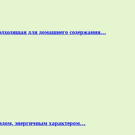
подходящая для домашнего содержания…
идом, энергичным характером…