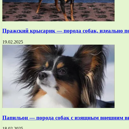
Пражский крысарик — порода собак, идеально 
19.02.2025
Папильон — порода собак с изящным внешним в
18.02.2025