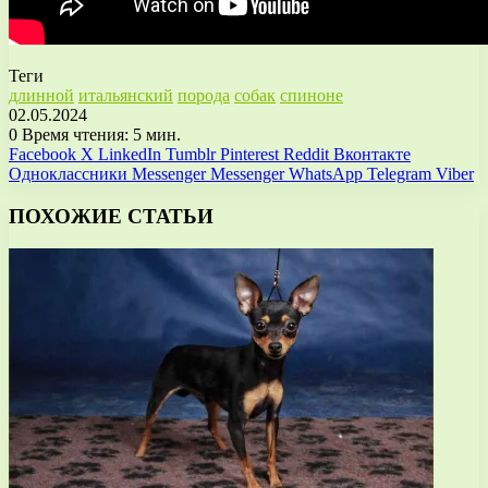
Теги
длинной
итальянский
порода
собак
спиноне
02.05.2024
0
Время чтения: 5 мин.
Facebook
X
LinkedIn
Tumblr
Pinterest
Reddit
Вконтакте
Одноклассники
Messenger
Messenger
WhatsApp
Telegram
Viber
ПОХОЖИЕ СТАТЬИ