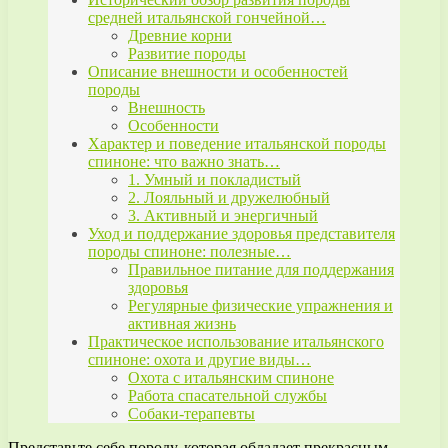
средней итальянской гончейной…
Древние корни
Развитие породы
Описание внешности и особенностей
породы
Внешность
Особенности
Характер и поведение итальянской породы
спиноне: что важно знать…
1. Умный и покладистый
2. Лояльный и дружелюбный
3. Активный и энергичный
Уход и поддержание здоровья представителя
породы спиноне: полезные…
Правильное питание для поддержания
здоровья
Регулярные физические упражнения и
активная жизнь
Практическое использование итальянского
спиноне: охота и другие виды…
Охота с итальянским спиноне
Работа спасательной службы
Собаки-терапевты
Представьте себе породу, которая обладает прекрасным