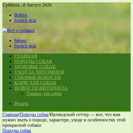
Суббота , 8 Август 2026
Войти
Switch skin
Меню
Switch skin
ГЛАВНАЯ
ПОРОДЫ СОБАК
ЗДОРОВЬЕ СОБАК
УХОД ЗА ПИТОМЦЕМ
СОБАЧЬИ НОВОСТИ
КОРМ ДЛЯ СОБАК
НОВОСТИ ИНТЕРНЕТА
Товары для собак
Искать
Главная
/
Породы собак
/
Ирландский сеттер — все, что вам
нужно знать о породе, характере, уходе и особенностях этой
прекрасной собаки
Породы собак