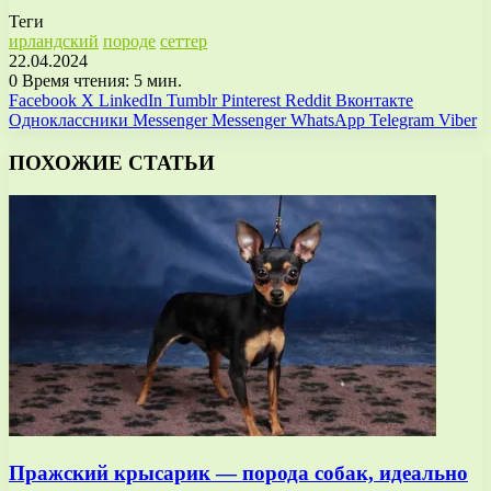
Теги
ирландский
породе
сеттер
22.04.2024
0
Время чтения: 5 мин.
Facebook
X
LinkedIn
Tumblr
Pinterest
Reddit
Вконтакте
Одноклассники
Messenger
Messenger
WhatsApp
Telegram
Viber
ПОХОЖИЕ СТАТЬИ
Пражский крысарик — порода собак, идеально