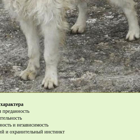
 характера
и преданность
ительность
ность и независимость
ий и охранительный инстинкт