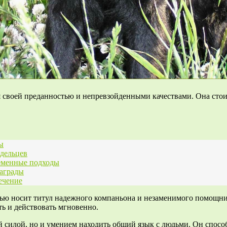
 своей преданностью и непревзойденными качествами. Она стоит
ы
адельцев
ременные подходы
награды
ечение
остью носит титул надежного компаньона и незаменимого помощн
ть и действовать мгновенно.
й силой, но и умением находить общий язык с людьми. Он способ