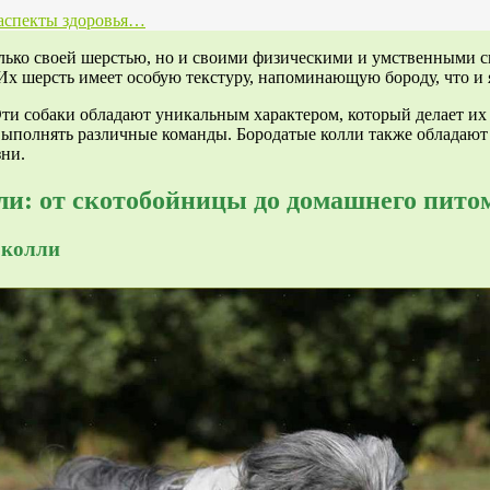
 аспекты здоровья…
только своей шерстью, но и своими физическими и умственными
х шерсть имеет особую текстуру, напоминающую бороду, что и 
. Эти собаки обладают уникальным характером, который делает 
и выполнять различные команды. Бородатые колли также обладаю
зни.
ли: от скотобойницы до домашнего пито
 колли