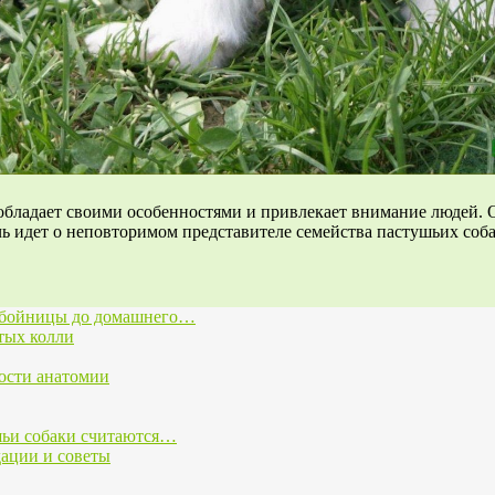
обладает своими особенностями и привлекает внимание людей. О
ь идет о неповторимом представителе семейства пастушьих соб
тобойницы до домашнего…
тых колли
ости анатомии
шьи собаки считаются…
дации и советы