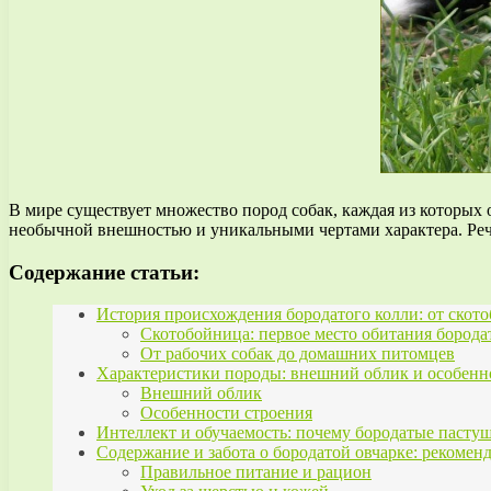
В мире существует множество пород собак, каждая из которых 
необычной внешностью и уникальными чертами характера. Реч
Содержание статьи:
История происхождения бородатого колли: от ско
Скотобойница: первое место обитания борода
От рабочих собак до домашних питомцев
Характеристики породы: внешний облик и особенн
Внешний облик
Особенности строения
Интеллект и обучаемость: почему бородатые пасту
Содержание и забота о бородатой овчарке: рекомен
Правильное питание и рацион