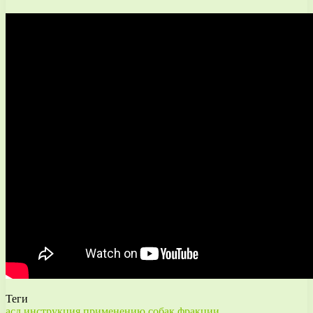
Теги
асд
инструкция
применению
собак
фракции