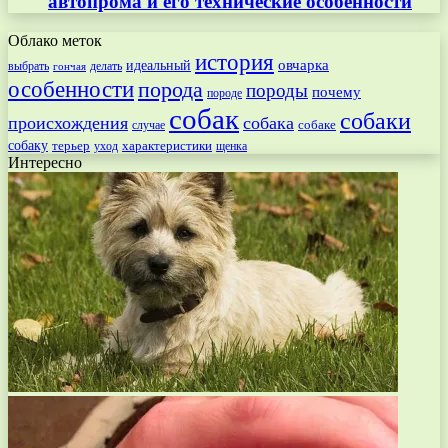
автопрома и его технические особенности
Облако меток
история
овчарка
идеальный
выбрать
делать
гончая
особенности
порода
породы
почему
породе
собак
собаки
происхождения
собака
собаке
случае
собаку
терьер
характеристики
щенка
уход
Интересно