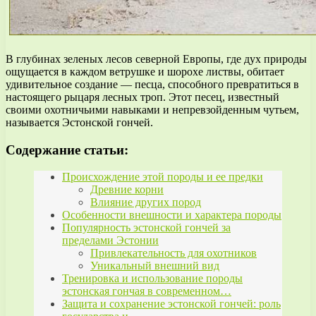
В глубинах зеленых лесов северной Европы, где дух природы
ощущается в каждом ветрушке и шорохе листвы, обитает
удивительное создание — песца, способного превратиться в
настоящего рыцаря лесных троп. Этот песец, известный
своими охотничьими навыками и непревзойденным чутьем,
называется Эстонской гончей.
Содержание статьи:
Происхождение этой породы и ее предки
Древние корни
Влияние других пород
Особенности внешности и характера породы
Популярность эстонской гончей за
пределами Эстонии
Привлекательность для охотников
Уникальный внешний вид
Тренировка и использование породы
эстонская гончая в современном…
Защита и сохранение эстонской гончей: роль