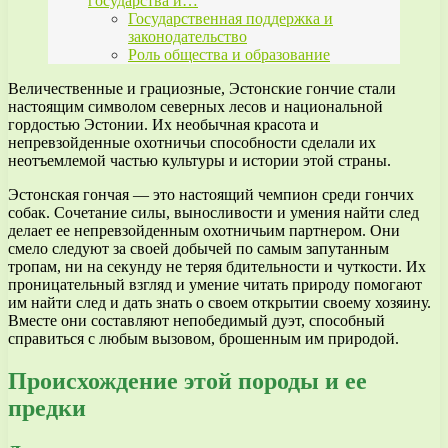
государства и…
Государственная поддержка и
законодательство
Роль общества и образование
Величественные и грациозные, Эстонские гончие стали
настоящим символом северных лесов и национальной
гордостью Эстонии. Их необычная красота и
непревзойденные охотничьи способности сделали их
неотъемлемой частью культуры и истории этой страны.
Эстонская гончая — это настоящий чемпион среди гончих
собак. Сочетание силы, выносливости и умения найти след
делает ее непревзойденным охотничьим партнером. Они
смело следуют за своей добычей по самым запутанным
тропам, ни на секунду не теряя бдительности и чуткости. Их
проницательный взгляд и умение читать природу помогают
им найти след и дать знать о своем открытии своему хозяину.
Вместе они составляют непобедимый дуэт, способный
справиться с любым вызовом, брошенным им природой.
Происхождение этой породы и ее
предки