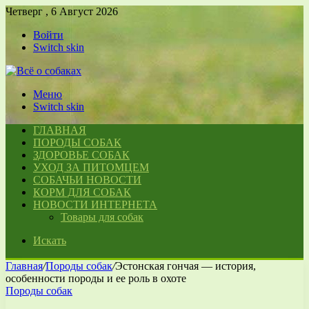
Четверг , 6 Август 2026
Войти
Switch skin
Меню
Switch skin
ГЛАВНАЯ
ПОРОДЫ СОБАК
ЗДОРОВЬЕ СОБАК
УХОД ЗА ПИТОМЦЕМ
СОБАЧЬИ НОВОСТИ
КОРМ ДЛЯ СОБАК
НОВОСТИ ИНТЕРНЕТА
Товары для собак
Искать
Главная
/
Породы собак
/
Эстонская гончая — история,
особенности породы и ее роль в охоте
Породы собак