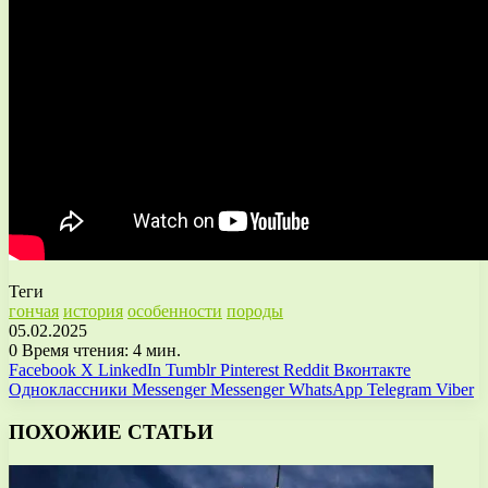
Теги
гончая
история
особенности
породы
05.02.2025
0
Время чтения: 4 мин.
Facebook
X
LinkedIn
Tumblr
Pinterest
Reddit
Вконтакте
Одноклассники
Messenger
Messenger
WhatsApp
Telegram
Viber
ПОХОЖИЕ СТАТЬИ