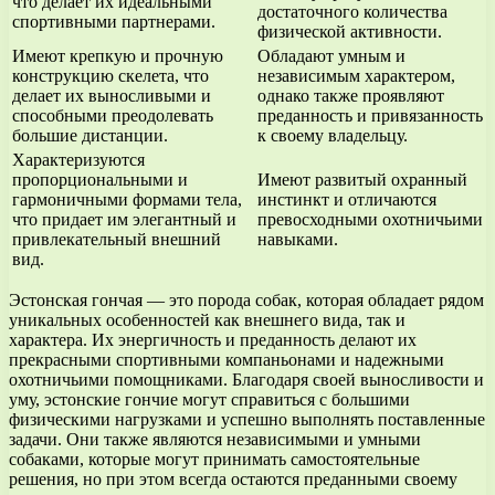
что делает их идеальными
достаточного количества
спортивными партнерами.
физической активности.
Имеют крепкую и прочную
Обладают умным и
конструкцию скелета, что
независимым характером,
делает их выносливыми и
однако также проявляют
способными преодолевать
преданность и привязанность
большие дистанции.
к своему владельцу.
Характеризуются
пропорциональными и
Имеют развитый охранный
гармоничными формами тела,
инстинкт и отличаются
что придает им элегантный и
превосходными охотничьими
привлекательный внешний
навыками.
вид.
Эстонская гончая — это порода собак, которая обладает рядом
уникальных особенностей как внешнего вида, так и
характера. Их энергичность и преданность делают их
прекрасными спортивными компаньонами и надежными
охотничьими помощниками. Благодаря своей выносливости и
уму, эстонские гончие могут справиться с большими
физическими нагрузками и успешно выполнять поставленные
задачи. Они также являются независимыми и умными
собаками, которые могут принимать самостоятельные
решения, но при этом всегда остаются преданными своему