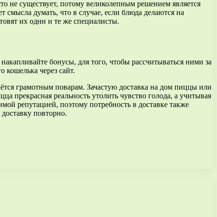
сто не существует, потому великолепным решением является
ет смысла думать, что в случае, если блюда делаются на
товят их одни и те же специалисты.
 накапливайте бонусы, для того, чтобы рассчитываться ними за
 кошелька через сайт.
ётся грамотным поварам. Зачастую доставка на дом пиццы или
цца прекрасная реальность утолить чувство голода, а учитывая
имой репутацией, поэтому потребность в доставке также
 доставку повторно.