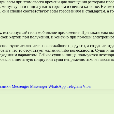
при всем при этом своего времени для посещения ресторана про
ок минут суши и пицца у вас в горячем и свежем качестве. Не име
 они сполна соответствуют всем требованиям и стандартам, а го
, используя сайт или мобильное приложение. При заказе еды вы
ской картой при получении, и конечно при помощи электронного
спользуют исключительно свежайшие продукты, а создание отда
товить что-то отсутствует желания либо возможности. Суши и пи
подходящим вариантом. Сейчас суши и пицца пользуются неоспор
бовали аппетитную пиццу или суши непременно захочет заказать
ссники
Messenger
Messenger
WhatsApp
Telegram
Viber