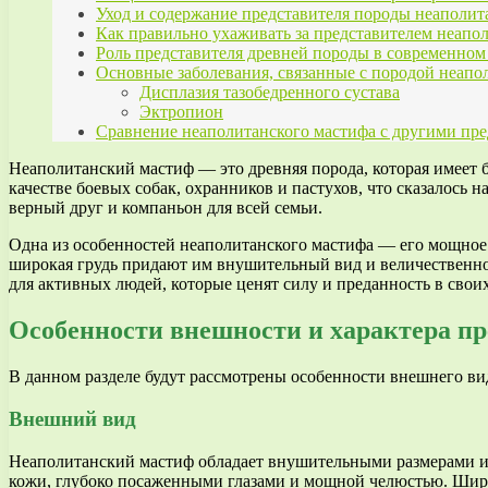
Уход и содержание представителя породы неаполит
Как правильно ухаживать за представителем неап
Роль представителя древней породы в современном
Основные заболевания, связанные с породой неап
Дисплазия тазобедренного сустава
Эктропион
Сравнение неаполитанского мастифа с другими пр
Неаполитанский мастиф — это древняя порода, которая имеет 
качестве боевых собак, охранников и пастухов, что сказалось 
верный друг и компаньон для всей семьи.
Одна из особенностей неаполитанского мастифа — его мощное 
широкая грудь придают им внушительный вид и величественно
для активных людей, которые ценят силу и преданность в своих
Особенности внешности и характера пр
В данном разделе будут рассмотрены особенности внешнего вид
Внешний вид
Неаполитанский мастиф обладает внушительными размерами и 
кожи, глубоко посаженными глазами и мощной челюстью. Широка