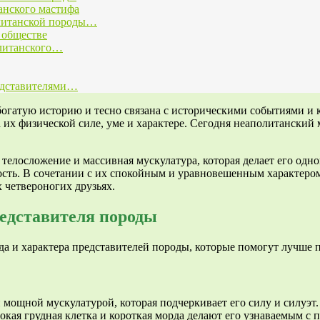
анского мастифа
олитанской породы…
 обществе
олитанского…
едставителями…
богатую историю и тесно связана с историческими событиями и 
на их физической силе, уме и характере. Сегодня неаполитански
телосложение и массивная мускулатура, которая делает его одн
сть. В сочетании с их спокойным и уравновешенным характеро
 четвероногих друзьях.
едставителя породы
а и характера представителей породы, которые помогут лучше п
мощной мускулатурой, которая подчеркивает его силу и силуэт
я грудная клетка и короткая морда делают его узнаваемым с пер