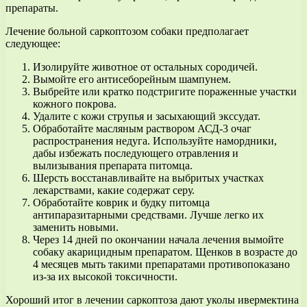
препараты.
Лечение больной саркоптозом собаки предполагает
следующее:
Изолируйте животное от остальных сородичей.
Вымойте его антисеборейным шампунем.
Выбрейте или кратко подстригите пораженные участки
кожного покрова.
Удалите с кожи струпья и засыхающий экссудат.
Обработайте масляным раствором АСД-3 очаг
распространения недуга. Используйте намордники,
дабы избежать последующего отравления и
вылизывания препарата питомца.
Шерсть восстанавливайте на выбритых участках
лекарствами, какие содержат серу.
Обработайте коврик и будку питомца
антипаразитарными средствами. Лучше легко их
заменить новыми.
Через 14 дней по окончании начала лечения вымойте
собаку акарицидным препаратом. Щенков в возрасте до
4 месяцев мыть такими препаратами противопоказано
из-за их высокой токсичности.
Хороший итог в лечении саркоптоза дают уколы ивермектина