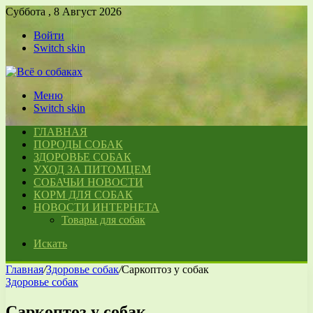
Суббота , 8 Август 2026
Войти
Switch skin
Меню
Switch skin
ГЛАВНАЯ
ПОРОДЫ СОБАК
ЗДОРОВЬЕ СОБАК
УХОД ЗА ПИТОМЦЕМ
СОБАЧЬИ НОВОСТИ
КОРМ ДЛЯ СОБАК
НОВОСТИ ИНТЕРНЕТА
Товары для собак
Искать
Главная
/
Здоровье собак
/
Саркоптоз у собак
Здоровье собак
Саркоптоз у собак