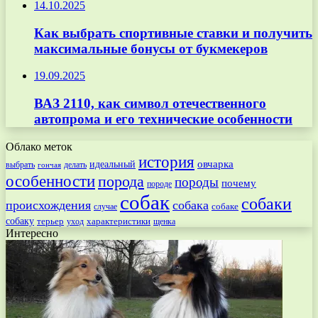
14.10.2025
Как выбрать спортивные ставки и получить
максимальные бонусы от букмекеров
19.09.2025
ВАЗ 2110, как символ отечественного
автопрома и его технические особенности
Облако меток
история
овчарка
идеальный
выбрать
делать
гончая
особенности
порода
породы
почему
породе
собак
собаки
происхождения
собака
собаке
случае
собаку
терьер
характеристики
щенка
уход
Интересно