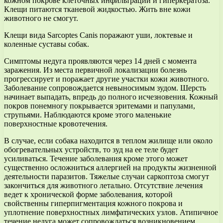
кожном покрове клеточных инфильтраций и гиперкератоза.
Клещи питаются тканевой жидкостью. Жить вне кожи
животного не смогут.
Клещи вида Sarcoptes Canis поражают уши, локтевые и
коленные суставы собак.
Симптомы недуга проявляются через 14 дней с момента
заражения. Из места первичной локализации болезнь
прогрессирует и поражает другие участки кожи животного.
Заболевание сопровождается невыносимым зудом. Шерсть
начинает выпадать, впредь до полного исчезновения. Кожный
покров понемногу покрывается эритемами и папулами,
струпьями. Наблюдаются кроме этого маленькие
поверхностные кровотечения.
В случае, если собака находится в теплом жилище или около
обогревательных устройств, то зуд на ее теле будет
усиливаться. Течение заболевания кроме этого может
существенно осложниться аллергией на продукты жизненной
деятельности паразитов. Тяжелые случаи саркоптоза смогут
закончиться для животного летально. Отсутствие лечения
ведет к хронической форме заболевания, которой
свойственны гиперпигментация кожного покрова и
уплотнение поверхностных лимфатических узлов. Атипичное
течение недуга может сопровождаться возникновением