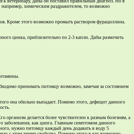
 к ветеринару, дабы он поставил правильный диагноз. Но в
у, например, химическим раздражителем, то возможно
боя. Кроме этого возможно промыть раствором фурациллина.
.
ного цинка, приблизительно по 2-3 капли. Дабы размочить
витамины.
обходимо принимать питомцу возможно, замечая за состоянием
 этого она обильно выпадает. Помимо этого, дефицит данного
ость.
го организм делается более чувствителен к разным болезням, а
го заболевания, как цинга. Главным симптомом данного
ного, нужно питомцу каждый день додавать в воду 5
яду с этим теряет свойства. Помимо этого в еду возможно