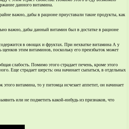
ержание данного витамина.
крайне важно, дабы в рационе приуставали такие продукты, как
льно важно, дабы данный витамин был в достатке в рационе
содержится в овощах и фруктах. При нехватке витамина А у
ть щенков этим витаминов, поскольку его преизбыток может
общая слабость. Помимо этого страдает печень, кроме этого
го. Еще страдает шерсть: она начинает сыпаться, в отдельных
 этого витамина, то у питомца исчезает аппетит, он начинает
ыявить или не подметить какой-нибудь из признаков, что