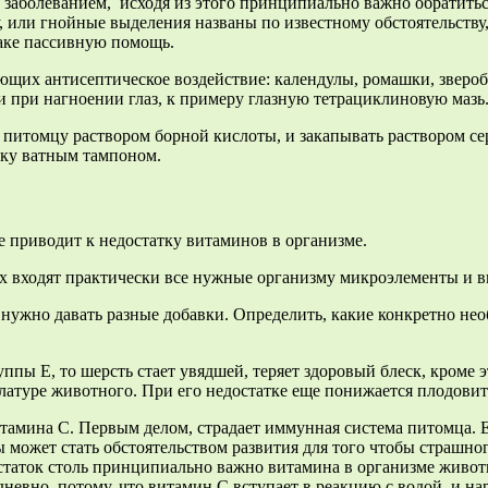
заболеванием, исходя из этого принципиально важно обратиться
у, или гнойные выделения названы по известному обстоятельств
баке пассивную помощь.
ющих антисептическое воздействие: календулы, ромашки, зверо
 при нагноении глаз, к примеру глазную тетрациклиновую мазь
итомцу раствором борной кислоты, и закапывать раствором сер
чку ватным тампоном.
е приводит к недостатку витаминов в организме.
ых входят практически все нужные организму микроэлементы и 
 нужно давать разные добавки. Определить, какие конкретно не
уппы Е, то шерсть стает увядшей, теряет здоровый блеск, кроме
латуре животного. При его недостатке еще понижается плодовит
итамина С. Первым делом, страдает иммунная система питомца. Е
может стать обстоятельством развития для того чтобы страшно
остаток столь принципиально важно витамина в организме живот
вно, потому, что витамин С вступает в реакцию с водой, и нар