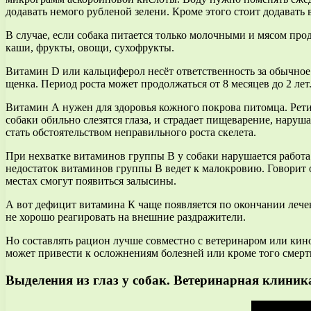
додавать немого рубленой зелени. Кроме этого стоит додавать
В случае, если собака питается только молочными и мясом прод
каши, фрукты, овощи, сухофрукты.
Витамин D или кальциферол несёт ответственность за обычное 
щенка. Период роста может продолжаться от 8 месяцев до 2 лет
Витамин А нужен для здоровья кожного покрова питомца. Рети
собаки обильно слезятся глаза, и страдает пищеварение, нару
стать обстоятельством неправильного роста скелета.
При нехватке витаминов группы В у собаки нарушается работа п
недостаток витаминов группы В ведет к малокровию. Говорит о
местах смогут появиться залысины.
А вот дефицит витамина К чаще появляется по окончании лечени
не хорошо реагировать на внешние раздражители.
Но составлять рацион лучше совместно с ветеринаром или кин
может привести к осложнениям болезней или кроме того смерт
Выделения из глаз у собак. Ветеринарная клиник