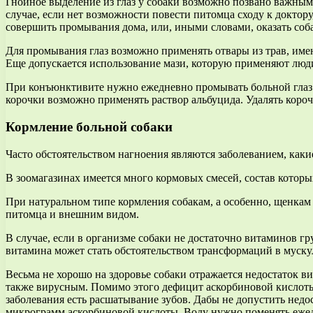
Гнойное выделение из глаз у собаки возможно позвано важным 
случае, если нет возможности повести питомца сходу к доктор
совершить промывания дома, или, иными словами, оказать со
Для промывания глаз возможно применять отвары из трав, име
Еще допускается использование мази, которую применяют люди
При конъюнктивите нужно ежедневно промывать больной глаз п
корочки возможно применять раствор альбуцида. Удалять коро
Кормление больной собаки
Часто обстоятельством нагноения являются заболеванием, каки
В зоомагазинах имеется много кормовых смесей, состав котор
При натуральном типе кормления собакам, а особенно, щенкам
питомца и внешним видом.
В случае, если в организме собаки не достаточно витаминов гр
витамина может стать обстоятельством трансформаций в муску
Весьма не хорошо на здоровье собаки отражается недостаток в
также вирусным. Помимо этого дефицит аскорбиновой кислоты 
заболевания есть расшатывание зубов. Дабы не допустить нед
микрограмм аскорбиновой кислоты. Воду нужно поменять ежедне