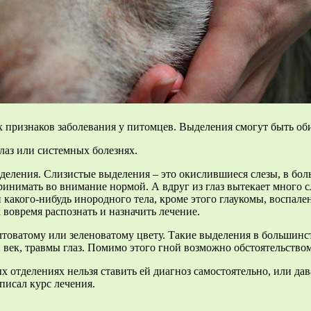
мых признаков заболевания у питомцев. Выделения смогут быть 
лаз или системных болезнях.
еления. Слизистые выделения – это окислившиеся слезы, в бол
 принимать во внимание нормой. А вдруг из глаз вытекает много 
 какого-нибудь инородного тела, кроме этого глаукомы, воспале
 вовремя распознать и назначить лечение.
оватому или зеленоватому цвету. Такие выделения в большинст
 век, травмы глаз. Помимо этого гной возможно обстоятельством
х отделениях нельзя ставить ей диагноз самостоятельно, или д
писал курс лечения.