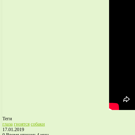
Теги
глаза
гноятся
собаки
17.01.2019
0
Время чтения: 4 мин.