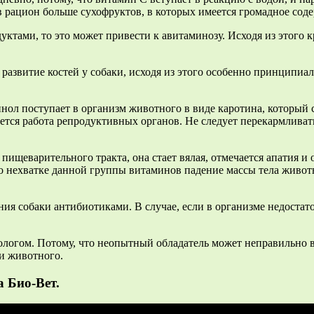
 в рацион больше сухофруктов, в которых имеется громадное сод
уктами, то это может привести к авитаминозу. Исходя из этого 
развитие костей у собаки, исходя из этого особенно принципиа
.
нол поступает в организм животного в виде каротина, который 
шается работа репродуктивных органов. Не следует перекармлива
ищеварительного тракта, она стает вялая, отмечается апатия и 
 нехватке данной группы витаминов падение массы тела животно
я собаки антибиотиками. В случае, если в организме недостаток
ологом. Потому, что неопытный обладатель может неправильно в
и животного.
а Био-Вет.