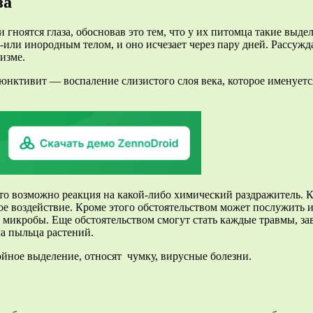
за
и гноятся глаза, обосновав это тем, что у их питомца такие выде
или инородным телом, и оно исчезает через пару дней. Рассужда
изме.
юнктивит — воспаление слизистого слоя века, которое именуетс
Это возможно реакция на какой-либо химический раздражитель. 
 воздействие. Кроме этого обстоятельством может послужить ин
 микробы. Еще обстоятельством смогут стать каждые травмы, за
ла пыльца растений.
йное выделение, относят чумку, вирусные болезни.